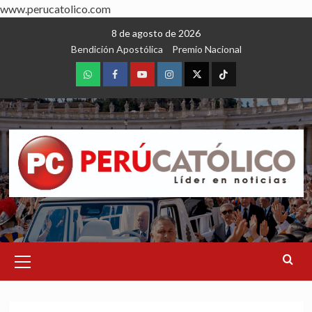
www.perucatolico.com
Skip
8 de agosto de 2026
to
Bendición Apostólica
Premio Nacional
content
WhatsApp
Facebook
Youtube
Instagram
X
TikTok
Primary
Menu