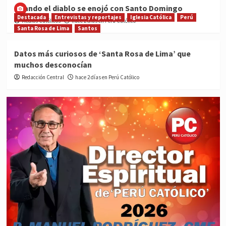
Cuando el diablo se enojó con Santo Domingo
Destacada
Entrevistas y reportajes
Iglesia Católica
Perú
Medios Católicos
hace 2 días en Perú Católico
Santa Rosa de Lima
Santos
Datos más curiosos de ‘Santa Rosa de Lima’ que
muchos desconocían
Redacción Central
hace 2 días en Perú Católico