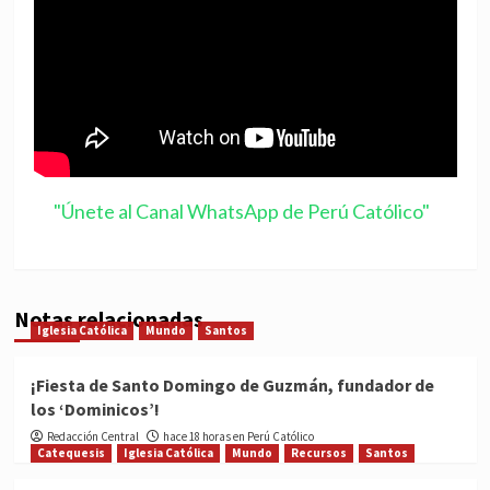
"Únete al Canal WhatsApp de Perú Católico"
Notas relacionadas
Iglesia Católica
Mundo
Santos
¡Fiesta de Santo Domingo de Guzmán, fundador de
los ‘Dominicos’!
Redacción Central
hace 18 horas en Perú Católico
Catequesis
Iglesia Católica
Mundo
Recursos
Santos