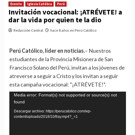
Evento
Iglesia Católica
Perú
Invitación vocacional: ¡ATRÉVETE! a
dar la vida por quien te la dio
Redacción Central
hace 8 años en Perú Católico
Perú Católico, líder en noticias.
– Nuestros
estudiantes de la Provincia Misionera de San
Francisco Solano del Perú, invitan a los jóvenes de
atreverse a seguir a Cristo y los invitan a seguir
esta campaña vocacional: “¡ATRÉVETE!”.
Reproductor
Media error: Format(s) not supported or source(s) not
found
de
vídeo
Descargar archivo: https://perucatolico.com/wp-
content/uploads/2018/10/fray.mp4?_=1