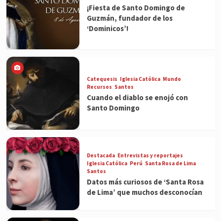
¡Fiesta de Santo Domingo de
Guzmán, fundador de los
‘Dominicos’!
Catequesis
Iglesia Católica
Mundo
Recursos
Santos
Cuando el diablo se enojó con
Santo Domingo
Destacada
Entrevistas y reportajes
Iglesia Católica
Perú
Santa Rosa de Lima
Santos
Datos más curiosos de ‘Santa Rosa
de Lima’ que muchos desconocían