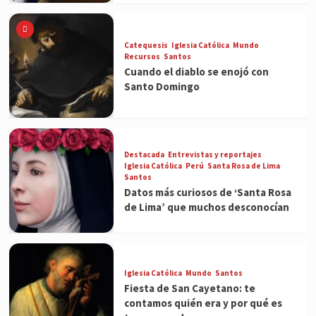
Catequesis
Iglesia Católica
Mundo
Recursos
Santos
Cuando el diablo se enojó con
Santo Domingo
Destacada
Entrevistas y reportajes
Iglesia Católica
Perú
Santa Rosa de Lima
Santos
Datos más curiosos de ‘Santa Rosa
de Lima’ que muchos desconocían
Iglesia Católica
Mundo
Santos
Fiesta de San Cayetano: te
contamos quién era y por qué es