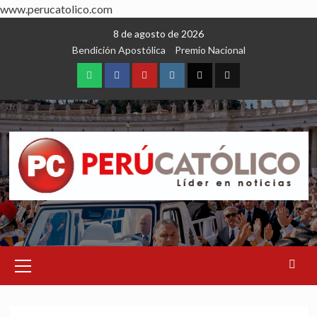
www.perucatolico.com
Skip
8 de agosto de 2026
to
Bendición Apostólica
Premio Nacional
content
WhatsApp
Facebook
Youtube
Instagram
X
TikTok
Primary
Menu