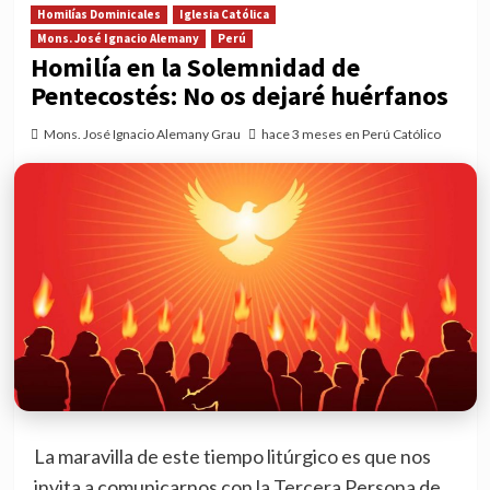
Homilías Dominicales
Iglesia Católica
Mons. José Ignacio Alemany
Perú
Homilía en la Solemnidad de
Pentecostés: No os dejaré huérfanos
Mons. José Ignacio Alemany Grau
hace 3 meses en Perú Católico
La maravilla de este tiempo litúrgico es que nos
invita a comunicarnos con la Tercera Persona de