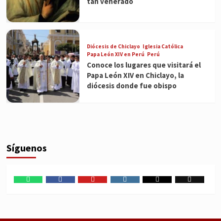
tan venerado
Diócesis de Chiclayo
Iglesia Católica
Papa León XIV en Perú
Perú
Conoce los lugares que visitará el
Papa León XIV en Chiclayo, la
diócesis donde fue obispo
Síguenos
WhatsApp
Facebook
Youtube
Instagram
X
TikTok