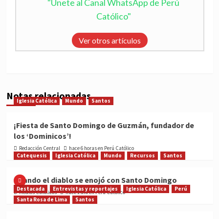
"Únete al Canal WhatsApp de Perú
Católico"
Ver otros artículos
Notas relacionadas
Iglesia Católica
Mundo
Santos
¡Fiesta de Santo Domingo de Guzmán, fundador de
los ‘Dominicos’!
Redacción Central
hace 6 horas en Perú Católico
Catequesis
Iglesia Católica
Mundo
Recursos
Santos
Cuando el diablo se enojó con Santo Domingo
Destacada
Entrevistas y reportajes
Iglesia Católica
Perú
Medios Católicos
hace 1 día en Perú Católico
Santa Rosa de Lima
Santos