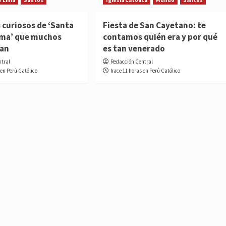
 curiosos de ‘Santa
Fiesta de San Cayetano: te
ima’ que muchos
contamos quién era y por qué
ían
es tan venerado
ntral
Redacción Central
 en Perú Católico
hace 11 horas en Perú Católico