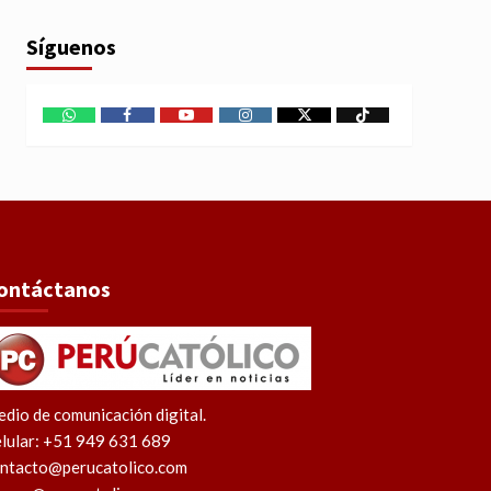
Síguenos
WhatsApp
Facebook
Youtube
Instagram
X
TikTok
ontáctanos
dio de comunicación digital.
lular: +51 949 631 689
ntacto@perucatolico.com