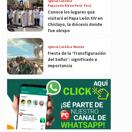
Iglesia Católica
Papa León XIV en Perú
Perú
Conoce los lugares que
visitará el Papa León XIV en
Chiclayo, la diócesis donde
fue obispo
Iglesia Católica
Mundo
Fiesta de la ‘Transfiguración
del Señor’: significado e
importancia