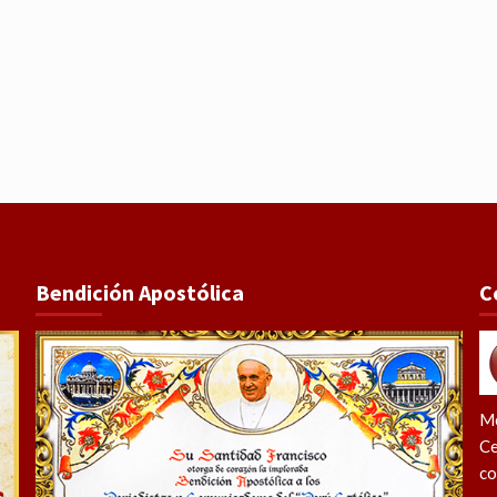
Bendición Apostólica
C
Me
Ce
co