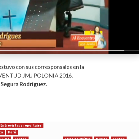
stuvo con sus corresponsales en la
ENTUD JMJ POLONIA 2016.
 Segura Rodríguez.
Entrevistas y reportajes
ca
Perú
e Lima
Santos
Iglesia Católica
Mundo
Santos