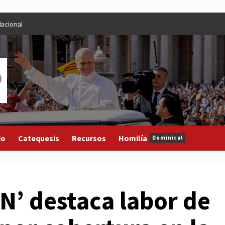
acional
do
Catequesis
Recursos
Homilía
Dominical
N’ destaca labor de