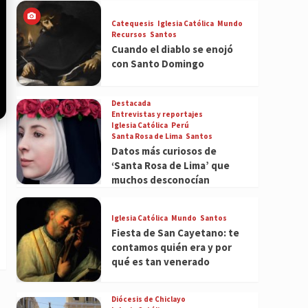
Catequesis
Iglesia Católica
Mundo
Recursos
Santos
Cuando el diablo se enojó
con Santo Domingo
Destacada
Entrevistas y reportajes
Iglesia Católica
Perú
Santa Rosa de Lima
Santos
Datos más curiosos de
‘Santa Rosa de Lima’ que
muchos desconocían
Iglesia Católica
Mundo
Santos
Fiesta de San Cayetano: te
contamos quién era y por
qué es tan venerado
Diócesis de Chiclayo