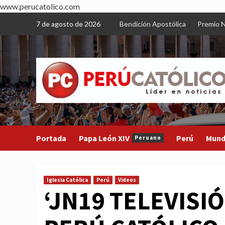
www.perucatolico.com
Skip
7 de agosto de 2026
Bendición Apostólica
Premio N
to
content
Portada
Papa León XIV
Perú
Mun
Peruano
Iglesia Católica
Perú
Videos
‘JN19 TELEVISIÓ