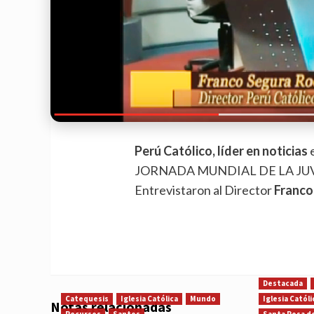
Perú Católico, líder en noticias
e
JORNADA MUNDIAL DE LA JUV
Entrevistaron al Director
Franco
Destacada
Catequesis
Iglesia Católica
Mundo
Iglesia Católi
Notas relacionadas
Recursos
Santos
Santa Rosa d