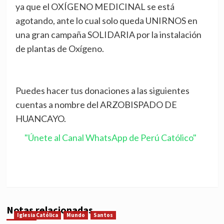
ya que el OXÍGENO MEDICINAL se está
agotando, ante lo cual solo queda UNIRNOS en
una gran campaña SOLIDARIA por la instalación
de plantas de Oxígeno.
Puedes hacer tus donaciones a las siguientes
cuentas a nombre del ARZOBISPADO DE
HUANCAYO.
"Únete al Canal WhatsApp de Perú Católico"
Notas relacionadas
Iglesia Católica
Mundo
Santos