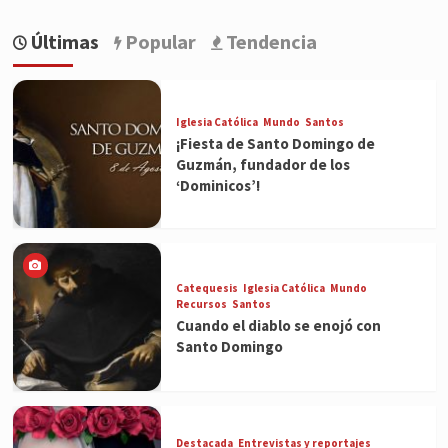
Últimas
Popular
Tendencia
Iglesia Católica
Mundo
Santos
¡Fiesta de Santo Domingo de
Guzmán, fundador de los
‘Dominicos’!
Catequesis
Iglesia Católica
Mundo
Recursos
Santos
Cuando el diablo se enojó con
Santo Domingo
Destacada
Entrevistas y reportajes