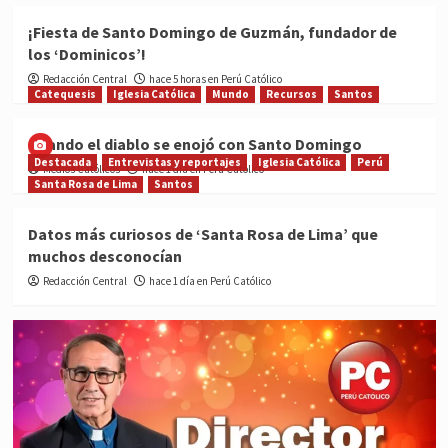
¡Fiesta de Santo Domingo de Guzmán, fundador de
los ‘Dominicos’!
Redacción Central
hace 5 horas en Perú Católico
Catequesis
Iglesia Católica
Mundo
Recursos
Santos
Cuando el diablo se enojó con Santo Domingo
Destacada
Entrevistas y reportajes
Iglesia Católica
Perú
Medios Católicos
hace 1 día en Perú Católico
Santa Rosa de Lima
Santos
Datos más curiosos de ‘Santa Rosa de Lima’ que
muchos desconocían
Redacción Central
hace 1 día en Perú Católico