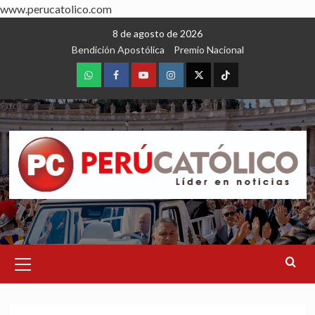
www.perucatolico.com
Skip
8 de agosto de 2026
to
Bendición Apostólica
Premio Nacional
content
WhatsApp
Facebook
Youtube
Instagram
X
TikTok
Primary
Menu