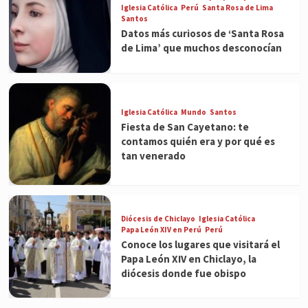
Iglesia Católica
Perú
Santa Rosa de Lima
Santos
Datos más curiosos de ‘Santa Rosa
de Lima’ que muchos desconocían
Iglesia Católica
Mundo
Santos
Fiesta de San Cayetano: te
contamos quién era y por qué es
tan venerado
Diócesis de Chiclayo
Iglesia Católica
Papa León XIV en Perú
Perú
Conoce los lugares que visitará el
Papa León XIV en Chiclayo, la
diócesis donde fue obispo