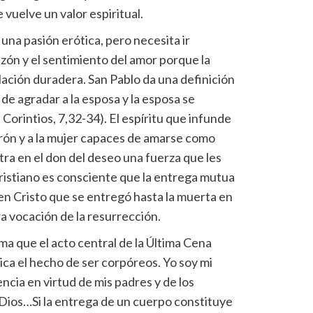
e vuelve un valor espiritual.
una pasión erótica, pero necesita ir
zón y el sentimiento del amor porque la
lación duradera. San Pablo da una definición
de agradar a la esposa y la esposa se
Corintios, 7,32-34). El espíritu que infunde
arón y a la mujer capaces de amarse como
ra en el don del deseo una fuerza que les
cristiano es consciente que la entrega mutua
en Cristo que se entregó hasta la muerta en
ra vocación de la resurrección.
ma que el acto central de la Última Cena
ica el hecho de ser corpóreos. Yo soy mi
encia en virtud de mis padres y de los
e Dios…Si la entrega de un cuerpo constituye