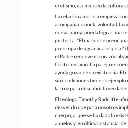
erotismo, asumido en la cultura s
La relación amorosa empieza con 
acompañado por la voluntad, la ra
nueva pareja pueda lograr una re
perfecta: “El marido se preocupa 
preocupa de agradar al esposo” (I 
el Padre renueve el corazón al v
Cristo nos amó. La pareja encuent
ayuda gozar de su existencia. El 
sin condiciones tiene su ejemplo 
la cruz para descubrir la verdade
El teólogo Timothy Radcliffe afir
desvela lo que para nosotros impl
cuerpo, al que se ha dado la exist
abuelos y, en última instancia, d