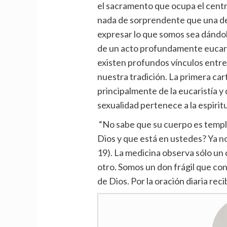
el sacramento que ocupa el centro
nada de sorprendente que una d
expresar lo que somos sea dándol
de un acto profundamente eucarís
existen profundos vínculos entre 
nuestra tradición. La primera cart
principalmente de la eucaristía y 
sexualidad pertenece a la espiritu
“No sabe que su cuerpo es templo
Dios y que está en ustedes? Ya no
19). La medicina observa sólo un c
otro. Somos un don frágil que con
de Dios. Por la oración diaria rec