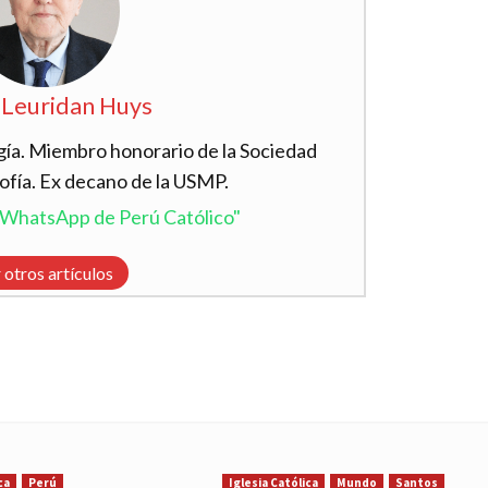
 Leuridan Huys
ía. Miembro honorario de la Sociedad
ofía. Ex decano de la USMP.
l WhatsApp de Perú Católico"
 otros artículos
ca
Perú
Iglesia Católica
Mundo
Santos