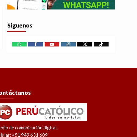
Síguenos
WhatsApp
Facebook
Youtube
Instagram
X
TikTok
ontáctanos
dio de comunicación digital.
lular: +51 949 631 689