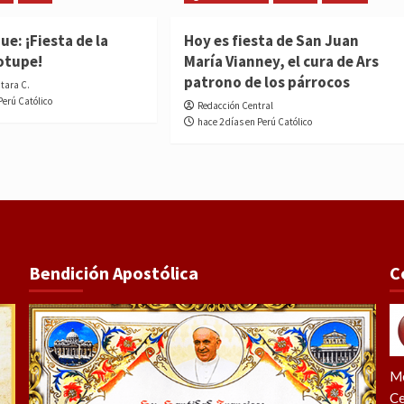
e: ¡Fiesta de la
Hoy es fiesta de San Juan
otupe!
María Vianney, el cura de Ars
patrono de los párrocos
ntara C.
Perú Católico
Redacción Central
hace 2 días en Perú Católico
Bendición Apostólica
C
Me
Ce