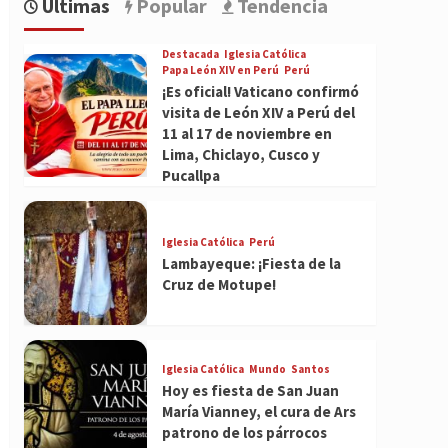
Últimas
Popular
Tendencia
Destacada
Iglesia Católica
Papa León XIV en Perú
Perú
¡Es oficial! Vaticano confirmó
visita de León XIV a Perú del
11 al 17 de noviembre en
Lima, Chiclayo, Cusco y
Pucallpa
Iglesia Católica
Perú
Lambayeque: ¡Fiesta de la
Cruz de Motupe!
Iglesia Católica
Mundo
Santos
Hoy es fiesta de San Juan
María Vianney, el cura de Ars
patrono de los párrocos