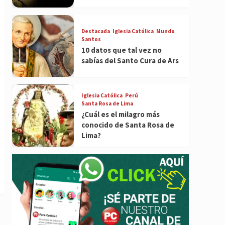
Destacada
Iglesia Católica
Mundo
Santos
10 datos que tal vez no
sabías del Santo Cura de Ars
Iglesia Católica
Perú
Santa Rosa de Lima
¿Cuál es el milagro más
conocido de Santa Rosa de
Lima?