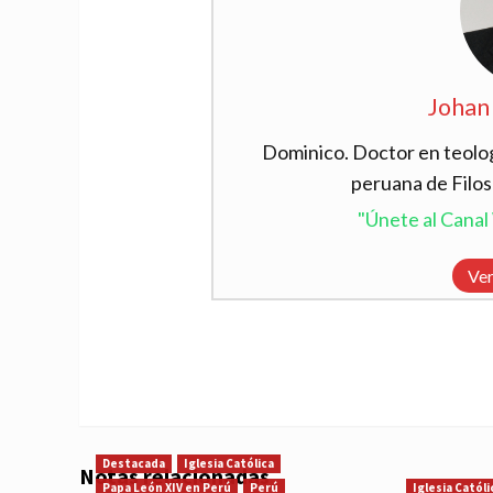
Johan
Dominico. Doctor en teolog
peruana de Filos
"Únete al Cana
Ver
Destacada
Iglesia Católica
Notas relacionadas
Papa León XIV en Perú
Perú
Iglesia Católi