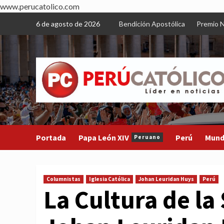
www.perucatolico.com
Skip
6 de agosto de 2026
Bendición Apostólica
Premio N
to
content
Portada
Papa León XIV
Perú
Mun
Peruano
Columnistas
Iglesia Católica
Johan Leuridan Huys
Perú
La Cultura de la