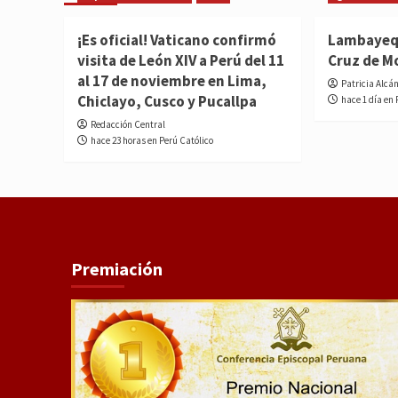
¡Es oficial! Vaticano confirmó
Lambayequ
visita de León XIV a Perú del 11
Cruz de M
al 17 de noviembre en Lima,
Patricia Alcá
Chiclayo, Cusco y Pucallpa
hace 1 día en 
Redacción Central
hace 23 horas en Perú Católico
Premiación