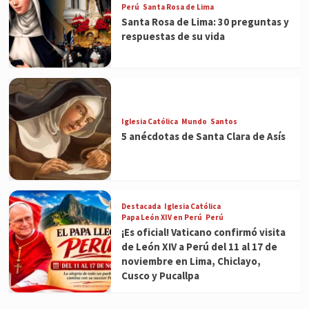
Perú
Santa Rosa de Lima
Santa Rosa de Lima: 30 preguntas y
respuestas de su vida
Iglesia Católica
Mundo
Santos
5 anécdotas de Santa Clara de Asís
Destacada
Iglesia Católica
Papa León XIV en Perú
Perú
¡Es oficial! Vaticano confirmó visita
de León XIV a Perú del 11 al 17 de
noviembre en Lima, Chiclayo,
Cusco y Pucallpa