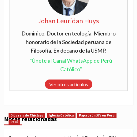
Johan Leuridan Huys
Dominico. Doctor en teología. Miembro
honorario de la Sociedad peruana de
Filosofía. Ex decano de la USMP.
"Únete al Canal WhatsApp de Perú
Católico"
Ver otros artículos
Diócesis de Chiclayo
Iglesia Católica
Papa León XIV en Perú
Notas relacionadas
Perú