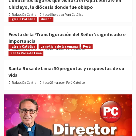
Conoce los lugares que visitará el Papa León XIV en
Chiclayo, la diócesis donde fue obispo
Redacción Central
hace 6 horas en Perú Católico
Iglesia Católica
Mundo
Fiesta de la ‘Transfiguración del Señor’: significado e
importancia
Iglesia Católica
La noticia de la semana
Perú
Redacción Central
hace 23 horas en Perú Católico
Santa Rosa de Lima
Santa Rosa de Lima: 30 preguntas y respuestas de su
vida
Redacción Central
hace 24 horas en Perú Católico