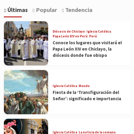
Últimas
Popular
Tendencia
Diócesis de Chiclayo
Iglesia Católica
Papa León XIV en Perú
Perú
Conoce los lugares que visitará el
Papa León XIV en Chiclayo, la
diócesis donde fue obispo
Iglesia Católica
Mundo
Fiesta de la ‘Transfiguración del
Señor’: significado e importancia
Iglesia Católica
La noticia de la semana