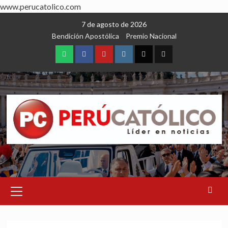
www.perucatolico.com
Skip
7 de agosto de 2026
to
Bendición Apostólica
Premio Nacional
content
WhatsApp
Facebook
Youtube
Instagram
X
TikTok
Primary
Menu