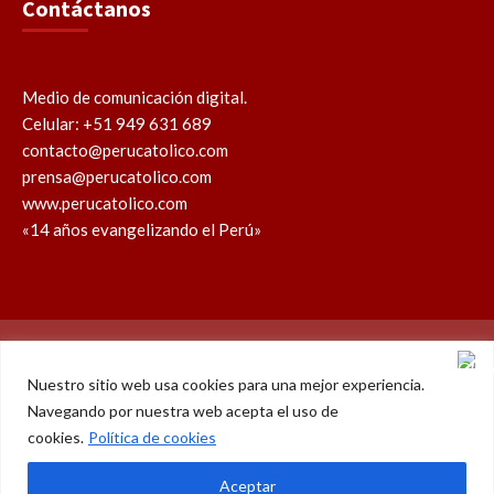
Contáctanos
Medio de comunicación digital.
Celular: +51 949 631 689
contacto@perucatolico.com
prensa@perucatolico.com
www.perucatolico.com
«14 años evangelizando el Perú»
Política de cookies
Política de privacidad
Nuestro sitio web usa cookies para una mejor experiencia.
Navegando por nuestra web acepta el uso de
WhatsApp
Facebook
Youtube
Instagram
X
TikTok
cookies.
Política de cookies
© Derechos reservados 2026 – Perú Católico | 14 años
Aceptar
evangelizando el Perú