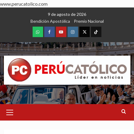
www.perucatolico.com
Skip
9 de agosto de 2026
to
Bendición Apostólica
Premio Nacional
content
WhatsApp
Facebook
Youtube
Instagram
X
TikTok
Primary
Menu