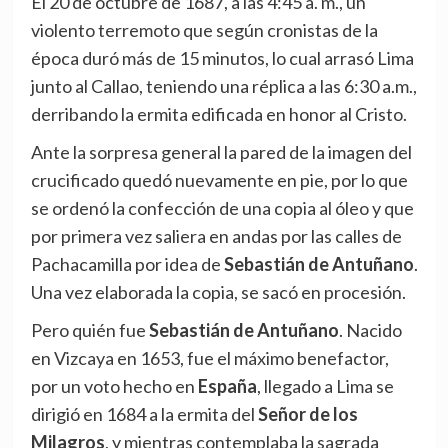
El 20 de octubre de 1687, a las 4:45 a. m., un
violento terremoto que según cronistas de la
época duró más de 15 minutos, lo cual arrasó Lima
junto al Callao, teniendo una réplica a las 6:30 a.m.,
derribando la ermita edificada en honor al Cristo.
Ante la sorpresa general la pared de la imagen del
crucificado quedó nuevamente en pie, por lo que
se ordenó la confección de una copia al óleo y que
por primera vez saliera en andas por las calles de
Pachacamilla por idea de
Sebastián de Antuñano
.
Una vez elaborada la copia, se sacó en procesión.
Pero quién fue
Sebastián de Antuñano
. Nacido
en Vizcaya en 1653, fue el máximo benefactor,
por un voto hecho en
España
, llegado a Lima se
dirigió en 1684 a la ermita del
Señor de los
Milagros
, y mientras contemplaba la sagrada