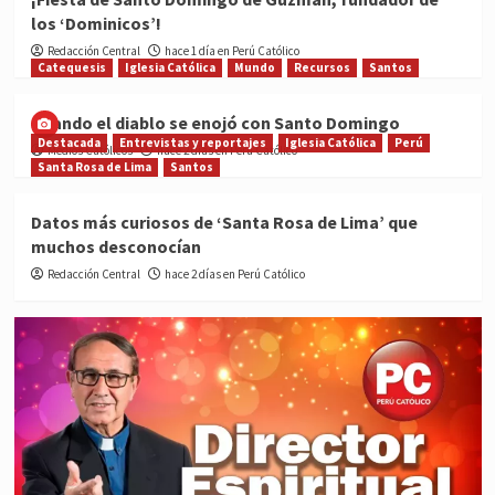
los ‘Dominicos’!
Redacción Central
hace 1 día en Perú Católico
Catequesis
Iglesia Católica
Mundo
Recursos
Santos
Cuando el diablo se enojó con Santo Domingo
Destacada
Entrevistas y reportajes
Iglesia Católica
Perú
Medios Católicos
hace 2 días en Perú Católico
Santa Rosa de Lima
Santos
Datos más curiosos de ‘Santa Rosa de Lima’ que
muchos desconocían
Redacción Central
hace 2 días en Perú Católico