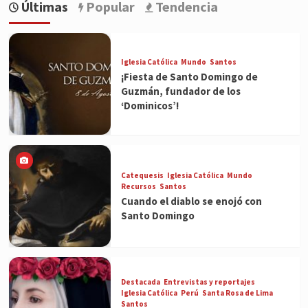
Últimas
Popular
Tendencia
Iglesia Católica
Mundo
Santos
¡Fiesta de Santo Domingo de
Guzmán, fundador de los
‘Dominicos’!
Catequesis
Iglesia Católica
Mundo
Recursos
Santos
Cuando el diablo se enojó con
Santo Domingo
Destacada
Entrevistas y reportajes
Iglesia Católica
Perú
Santa Rosa de Lima
Santos