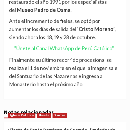
restaurado el año 1991 por los especialistas
del
Museo Pedro de Osma
.
Ante el incremento de fieles, se optó por
aumentar los días de salida del
‘Cristo Moreno’
,
siendo ahora los 18,19 y 28 de octubre.
"Únete al Canal WhatsApp de Perú Católico"
Finalmente su último recorrido procesional se
realiza el 1 de noviembre en el que la imagen sale
del Santuario de las Nazarenas e ingresa al
Monasterio hasta el próximo año.
Notas relacionadas
Iglesia Católica
Mundo
Santos
¡Fiesta de Santo Domingo de Guzmán, fundador de