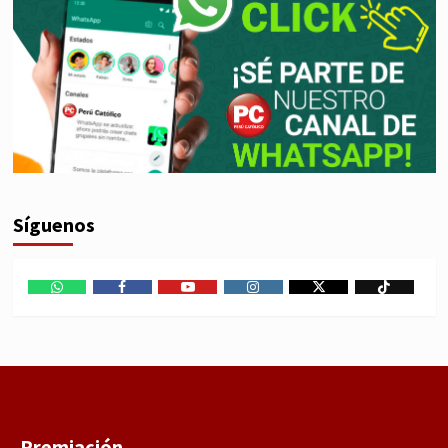
Síguenos
WhatsApp
Facebook
Youtube
Instagram
X
TikTok
Premiación