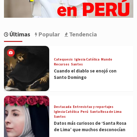
Últimas
Popular
Tendencia
Catequesis
Iglesia Católica
Mundo
Recursos
Santos
Cuando el diablo se enojó con
Santo Domingo
Destacada
Entrevistas y reportajes
Iglesia Católica
Perú
Santa Rosa de Lima
Santos
Datos más curiosos de ‘Santa Rosa
de Lima’ que muchos desconocían