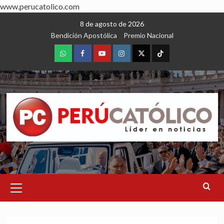
www.perucatolico.com
Skip
8 de agosto de 2026
to
Bendición Apostólica
Premio Nacional
content
WhatsApp
Facebook
Youtube
Instagram
X
TikTok
Primary
Menu