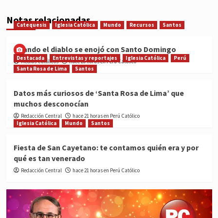
Notas relacionadas
Catequesis
Iglesia Católica
Mundo
Recursos
Santos
Cuando el diablo se enojó con Santo Domingo
Destacada
Entrevistas y reportajes
Iglesia Católica
Perú
Medios Católicos
hace 20 horas en Perú Católico
Santa Rosa de Lima
Santos
Datos más curiosos de ‘Santa Rosa de Lima’ que
muchos desconocían
Redacción Central
hace 21 horas en Perú Católico
Iglesia Católica
Mundo
Santos
Fiesta de San Cayetano: te contamos quién era y por
qué es tan venerado
Redacción Central
hace 21 horas en Perú Católico