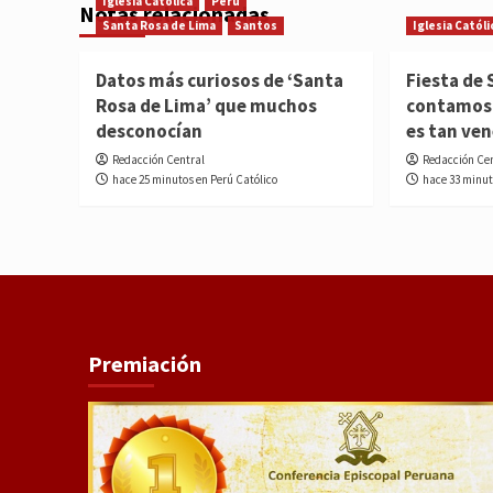
Iglesia Católica
Perú
Notas relacionadas
Santa Rosa de Lima
Santos
Iglesia Católi
Datos más curiosos de ‘Santa
Fiesta de 
Rosa de Lima’ que muchos
contamos 
desconocían
es tan ve
Redacción Central
Redacción Ce
hace 25 minutos en Perú Católico
hace 33 minut
Premiación