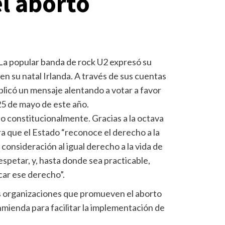
el aborto
.- La popular banda de rock U2 expresó su
 en su natal Irlanda. A través de sus cuentas
ublicó un mensaje alentando a votar a favor
25 de mayo de este año.
do constitucionalmente. Gracias a la octava
a que el Estado “reconoce el derecho a la
a consideración al igual derecho a la vida de
espetar, y, hasta donde sea practicable,
car ese derecho”.
s organizaciones que promueven el aborto
mienda para facilitar la implementación de