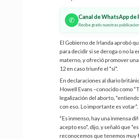
Canal de WhatsApp de P
✆
Recibe gratis nuestras publicaci
El Gobierno de Irlanda aprobó qu
para decidir si se deroga o no la 
materno, y ofreció promover una 
12 en caso triunfe el “sí”.
En declaraciones al diario britán
Howell Evans –conocido como “The
legalización del aborto, “entiend
con eso. Lo importante es votar”.
“Es inmenso, hay una inmensa dif
acepto eso”, dijo, y señaló que “
reconocemos que tenemos muy fu