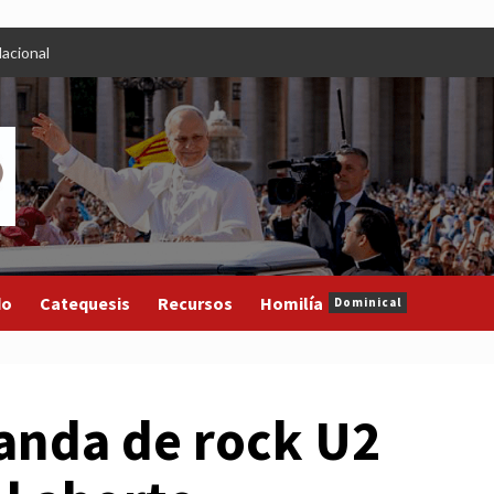
acional
do
Catequesis
Recursos
Homilía
Dominical
nda de rock U2