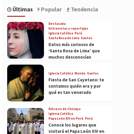
Últimas
Popular
Tendencia
Destacada
Entrevistas y reportajes
Iglesia Católica
Perú
Santa Rosa de Lima
Santos
Datos más curiosos de
‘Santa Rosa de Lima’ que
muchos desconocían
Iglesia Católica
Mundo
Santos
Fiesta de San Cayetano: te
contamos quién era y por
qué es tan venerado
Diócesis de Chiclayo
Iglesia Católica
Papa León XIV en Perú
Perú
Conoce los lugares que
visitará el Papa León XIV en