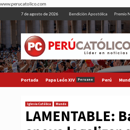
www.perucatolico.com
Skip
7 de agosto de 2026
Bendición Apostólica
Premio N
to
content
Portada
Papa León XIV
Perú
Mun
Peruano
Iglesia Católica
Mundo
LAMENTABLE: Ba