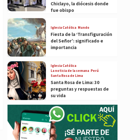
Chiclayo, la diócesis donde
fue obispo
Iglesia Católica
Mundo
Fiesta de la ‘Transfiguración
del Señor’: significado e
importancia
Iglesia Católica
La noticia de la semana
Perú
Santa Rosa de Lima
Santa Rosa de Lima: 30
preguntas y respuestas de
su vida