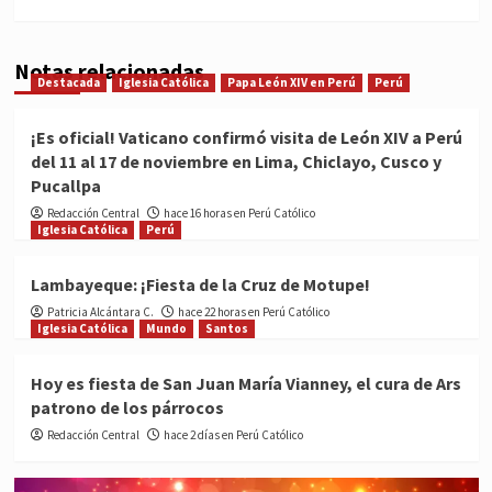
Notas relacionadas
Destacada
Iglesia Católica
Papa León XIV en Perú
Perú
¡Es oficial! Vaticano confirmó visita de León XIV a Perú
del 11 al 17 de noviembre en Lima, Chiclayo, Cusco y
Pucallpa
Redacción Central
hace 16 horas en Perú Católico
Iglesia Católica
Perú
Lambayeque: ¡Fiesta de la Cruz de Motupe!
Patricia Alcántara C.
hace 22 horas en Perú Católico
Iglesia Católica
Mundo
Santos
Hoy es fiesta de San Juan María Vianney, el cura de Ars
patrono de los párrocos
Redacción Central
hace 2 días en Perú Católico