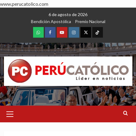
www.perucatolico.com
Skip
6 de agosto de 2026
to
Bendición Apostólica
Premio Nacional
content
WhatsApp
Facebook
Youtube
Instagram
X
TikTok
Primary
Menu