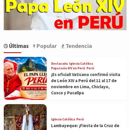
Últimas
Popular
Tendencia
Destacada
Iglesia Católica
Papa León XIV en Perú
Perú
¡Es oficial! Vaticano confirmó visita
de León XIV a Perú del 11 al 17 de
noviembre en Lima, Chiclayo,
Cusco y Pucallpa
Iglesia Católica
Perú
Lambayeque: ¡Fiesta de la Cruz de