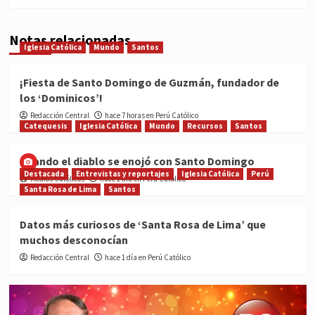
Notas relacionadas
Iglesia Católica
Mundo
Santos
¡Fiesta de Santo Domingo de Guzmán, fundador de
los ‘Dominicos’!
Redacción Central
hace 7 horas en Perú Católico
Catequesis
Iglesia Católica
Mundo
Recursos
Santos
Cuando el diablo se enojó con Santo Domingo
Destacada
Entrevistas y reportajes
Iglesia Católica
Perú
Medios Católicos
hace 1 día en Perú Católico
Santa Rosa de Lima
Santos
Datos más curiosos de ‘Santa Rosa de Lima’ que
muchos desconocían
Redacción Central
hace 1 día en Perú Católico