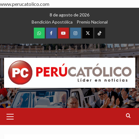
www.perucatolico.com
Skip
8 de agosto de 2026
to
Bendición Apostólica
Premio Nacional
content
WhatsApp
Facebook
Youtube
Instagram
X
TikTok
Primary
Menu