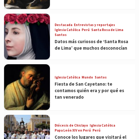
Destacada
Entrevistas y reportajes
Iglesia Católica
Perú
Santa Rosa de Lima
Santos
Datos más curiosos de ‘Santa Rosa
de Lima’ que muchos desconocían
Iglesia Católica
Mundo
Santos
Fiesta de San Cayetano: te
contamos quién era y por qué es
tan venerado
Diócesis de Chiclayo
Iglesia Católica
Papa León XIV en Perú
Perú
Conoce los lugares que visitará el