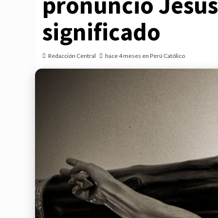
pronunció Jesús
significado
Redacción Central
hace 4 meses en Perú Católico