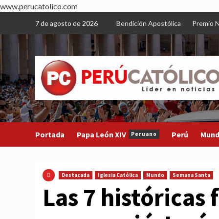
www.perucatolico.com
Skip
7 de agosto de 2026
Bendición Apostólica
Premio N
to
content
Portada
Papa León XIV
Perú
Mun
Peruano
Destacada
Iglesia Católica
Mundo
Semana Santa
Las 7 históricas 