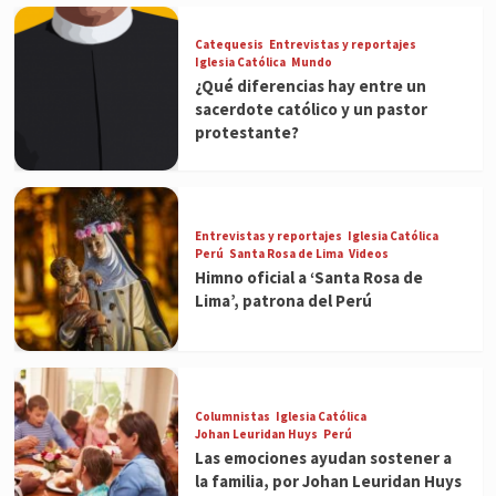
Catequesis
Entrevistas y reportajes
Iglesia Católica
Mundo
¿Qué diferencias hay entre un
sacerdote católico y un pastor
protestante?
Entrevistas y reportajes
Iglesia Católica
Perú
Santa Rosa de Lima
Videos
Himno oficial a ‘Santa Rosa de
Lima’, patrona del Perú
Columnistas
Iglesia Católica
Johan Leuridan Huys
Perú
Las emociones ayudan sostener a
la familia, por Johan Leuridan Huys