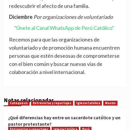
redescubrir el afecto de una familia.
Diciembre
Por organizaciones de voluntariado
"Únete al Canal WhatsApp de Perú Católico"
Recemos para que las organizaciones de
voluntariado y de promoción humana encuentren
personas que estén deseosas de comprometerse
con el bien común y buscar nuevas vías de
colaboración a nivel internacional.
Notas relacionadas
Catequesis
Entrevistas y reportajes
Iglesia Católica
Mundo
¿Qué diferencias hay entre un sacerdote católico y un
pastor protestante?
Entrevistas y reportajes
Iglesia Católica
Perú