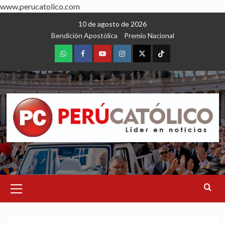
www.perucatolico.com
Skip
10 de agosto de 2026
to
Bendición Apostólica
Premio Nacional
content
WhatsApp
Facebook
Youtube
Instagram
X
TikTok
Primary
Menu