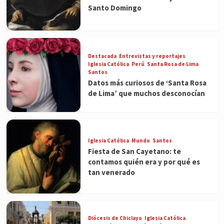
Santo Domingo
Destacada
Entrevistas y reportajes
Iglesia Católica
Perú
Santa Rosa de Lima
Santos
Datos más curiosos de ‘Santa Rosa
de Lima’ que muchos desconocían
Iglesia Católica
Mundo
Santos
Fiesta de San Cayetano: te
contamos quién era y por qué es
tan venerado
Diócesis de Chiclayo
Iglesia Católica