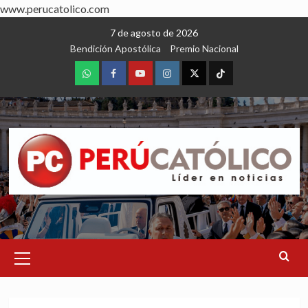
www.perucatolico.com
Skip
7 de agosto de 2026
to
Bendición Apostólica
Premio Nacional
content
WhatsApp
Facebook
Youtube
Instagram
X
TikTok
Primary
Menu