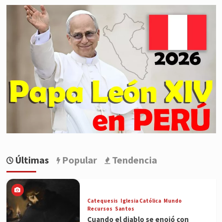
Últimas
Popular
Tendencia
Catequesis
Iglesia Católica
Mundo
Recursos
Santos
Cuando el diablo se enojó con