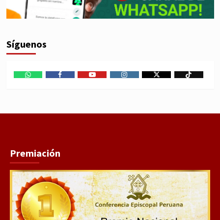
Síguenos
WhatsApp
Facebook
Youtube
Instagram
X
TikTok
Premiación