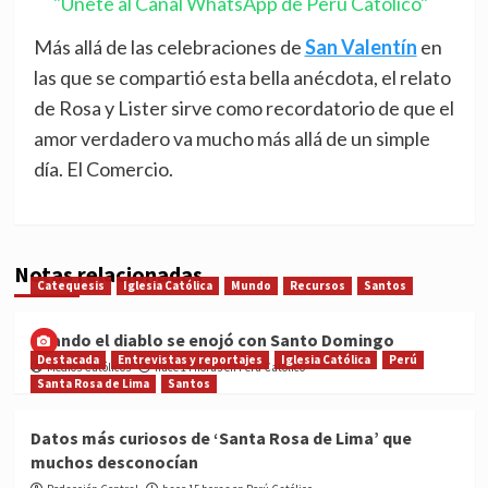
"Únete al Canal WhatsApp de Perú Católico"
Más allá de las celebraciones de
San Valentín
en
las que se compartió esta bella anécdota, el relato
de Rosa y Lister sirve como recordatorio de que el
amor verdadero va mucho más allá de un simple
día. El Comercio.
Notas relacionadas
Catequesis
Iglesia Católica
Mundo
Recursos
Santos
Cuando el diablo se enojó con Santo Domingo
Destacada
Entrevistas y reportajes
Iglesia Católica
Perú
Medios Católicos
hace 14 horas en Perú Católico
Santa Rosa de Lima
Santos
Datos más curiosos de ‘Santa Rosa de Lima’ que
muchos desconocían