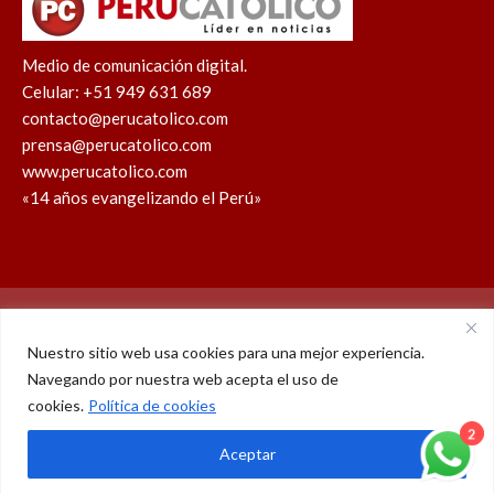
Medio de comunicación digital.
Celular: +51 949 631 689
contacto@perucatolico.com
prensa@perucatolico.com
www.perucatolico.com
«14 años evangelizando el Perú»
Política de cookies
Política de privacidad
Nuestro sitio web usa cookies para una mejor experiencia.
Navegando por nuestra web acepta el uso de
WhatsApp
Facebook
Youtube
Instagram
X
TikTok
cookies.
Política de cookies
© Derechos reservados 2026 – Perú Católico | 14 años
2
Aceptar
evangelizando el Perú