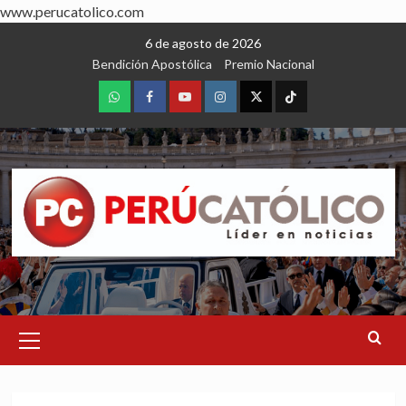
www.perucatolico.com
Skip
6 de agosto de 2026
to
Bendición Apostólica
Premio Nacional
content
WhatsApp
Facebook
Youtube
Instagram
X
TikTok
Primary
Menu