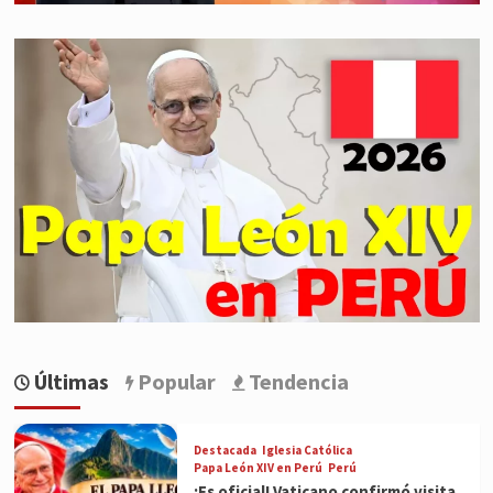
Últimas
Popular
Tendencia
Destacada
Iglesia Católica
Papa León XIV en Perú
Perú
¡Es oficial! Vaticano confirmó visita