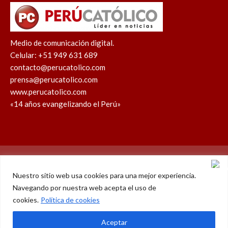
Medio de comunicación digital.
Celular: +51 949 631 689
contacto@perucatolico.com
prensa@perucatolico.com
www.perucatolico.com
«14 años evangelizando el Perú»
Política de cookies
Política de privacidad
Nuestro sitio web usa cookies para una mejor experiencia.
Navegando por nuestra web acepta el uso de
WhatsApp
Facebook
Youtube
Instagram
X
TikTok
cookies.
Política de cookies
© Derechos reservados 2026 – Perú Católico | 14 años
Aceptar
evangelizando el Perú