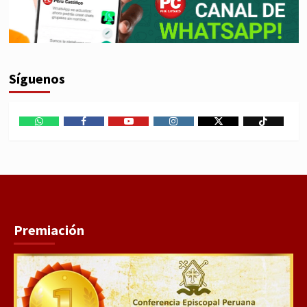
Síguenos
WhatsApp
Facebook
Youtube
Instagram
X
TikTok
Premiación