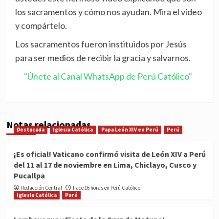
los sacramentos y cómo nos ayudan. Mira el vídeo
y compártelo.
Los sacramentos fueron instituidos por Jesús
para ser medios de recibir la gracia y salvarnos.
"Únete al Canal WhatsApp de Perú Católico"
Notas relacionadas
Destacada
Iglesia Católica
Papa León XIV en Perú
Perú
¡Es oficial! Vaticano confirmó visita de León XIV a Perú
del 11 al 17 de noviembre en Lima, Chiclayo, Cusco y
Pucallpa
Redacción Central
hace 16 horas en Perú Católico
Iglesia Católica
Perú