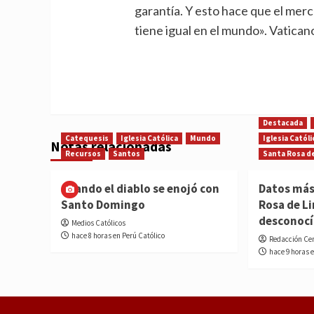
garantía. Y esto hace que el mer
tiene igual en el mundo». Vatican
Destacada
Catequesis
Iglesia Católica
Mundo
Iglesia Católi
Notas relacionadas
Recursos
Santos
Santa Rosa d
Cuando el diablo se enojó con
Datos más
Santo Domingo
Rosa de L
desconoc
Medios Católicos
hace 8 horas en Perú Católico
Redacción Ce
hace 9 horas 