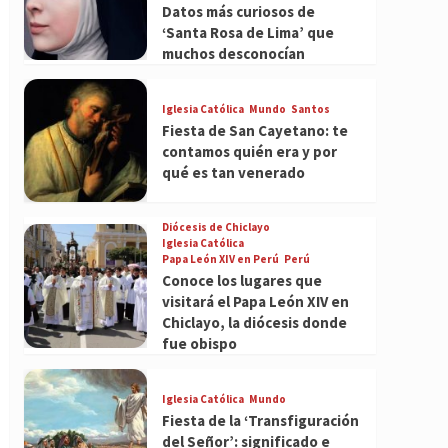
Datos más curiosos de
‘Santa Rosa de Lima’ que
muchos desconocían
Iglesia Católica
Mundo
Santos
Fiesta de San Cayetano: te
contamos quién era y por
qué es tan venerado
Diócesis de Chiclayo
Iglesia Católica
Papa León XIV en Perú
Perú
Conoce los lugares que
visitará el Papa León XIV en
Chiclayo, la diócesis donde
fue obispo
Iglesia Católica
Mundo
Fiesta de la ‘Transfiguración
del Señor’: significado e