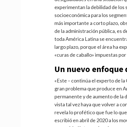
experimentan la debilidad de los s
socioeconómica para los segmento
más importante a corto plazo, obs
de la administración pública, es d
toda América Latina se encuentra
largo plazo, porque el área ha ex
«curas de caballo» impuestas por l
Un nuevo enfoque d
«Este – continúa el experto de la
gran problema que produce en Am
permanente y de aumento de la d
vista tal vez haya que volver a co
revela lo profético que fue lo qu
escribió en abril de 2020 a los m