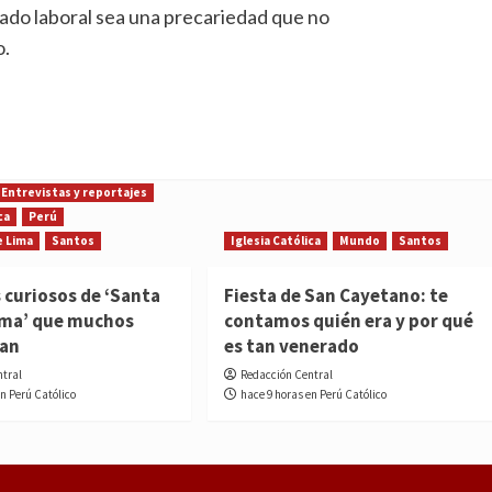
cado laboral sea una precariedad que no
o.
Entrevistas y reportajes
ca
Perú
e Lima
Santos
Iglesia Católica
Mundo
Santos
 curiosos de ‘Santa
Fiesta de San Cayetano: te
ima’ que muchos
contamos quién era y por qué
ían
es tan venerado
ntral
Redacción Central
en Perú Católico
hace 9 horas en Perú Católico