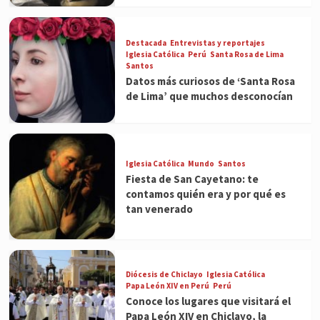
Destacada
Entrevistas y reportajes
Iglesia Católica
Perú
Santa Rosa de Lima
Santos
Datos más curiosos de ‘Santa Rosa
de Lima’ que muchos desconocían
Iglesia Católica
Mundo
Santos
Fiesta de San Cayetano: te
contamos quién era y por qué es
tan venerado
Diócesis de Chiclayo
Iglesia Católica
Papa León XIV en Perú
Perú
Conoce los lugares que visitará el
Papa León XIV en Chiclayo, la