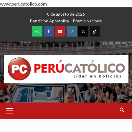
www.perucatolico.com
Skip
8 de agosto de 2026
to
Bendición Apostólica
Premio Nacional
content
WhatsApp
Facebook
Youtube
Instagram
X
TikTok
Primary
Menu