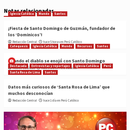
Notas relacionadas
Iglesia Católica
Mundo
Santos
¡Fiesta de Santo Domingo de Guzmán, fundador de
los ‘Dominicos’!
Redacción Central
hace 5 horas en Perú Católico
Catequesis
Iglesia Católica
Mundo
Recursos
Santos
Cuando el diablo se enojó con Santo Domingo
Destacada
Entrevistas y reportajes
Iglesia Católica
Perú
Medios Católicos
hace 1 día en Perú Católico
Santa Rosa de Lima
Santos
Datos más curiosos de ‘Santa Rosa de Lima’ que
muchos desconocían
Redacción Central
hace 1 día en Perú Católico