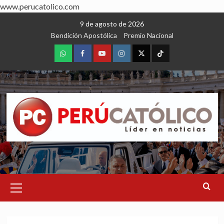
www.perucatolico.com
Skip
9 de agosto de 2026
to
Bendición Apostólica
Premio Nacional
content
WhatsApp
Facebook
Youtube
Instagram
X
TikTok
Primary
Menu