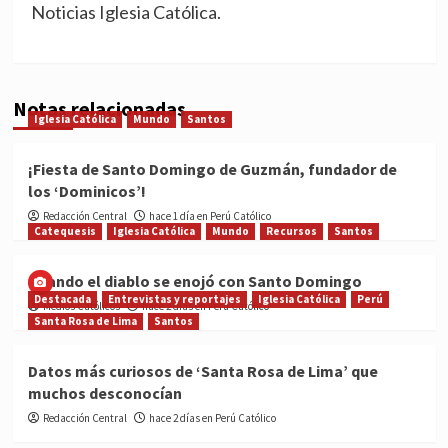
Noticias Iglesia Católica.
Notas relacionadas
Iglesia Católica
Mundo
Santos
¡Fiesta de Santo Domingo de Guzmán, fundador de
los ‘Dominicos’!
Redacción Central
hace 1 día en Perú Católico
Catequesis
Iglesia Católica
Mundo
Recursos
Santos
Cuando el diablo se enojó con Santo Domingo
Destacada
Entrevistas y reportajes
Iglesia Católica
Perú
Medios Católicos
hace 2 días en Perú Católico
Santa Rosa de Lima
Santos
Datos más curiosos de ‘Santa Rosa de Lima’ que
muchos desconocían
Redacción Central
hace 2 días en Perú Católico