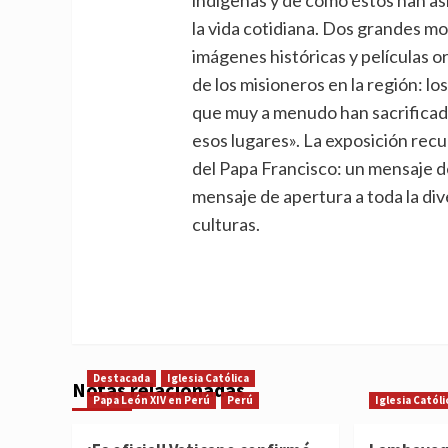
la vida cotidiana. Dos grandes mo
imágenes históricas y películas or
de los misioneros en la región: l
que muy a menudo han sacrificado
esos lugares». La exposición recu
del Papa Francisco: un mensaje de
mensaje de apertura a toda la dive
culturas.
Destacada
Iglesia Católica
Notas relacionadas
Papa León XIV en Perú
Perú
Iglesia Católi