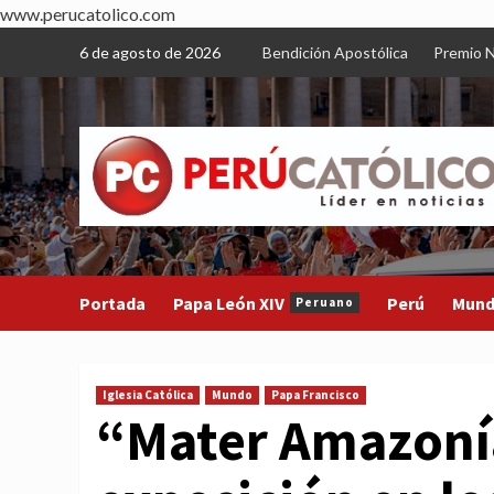
www.perucatolico.com
Skip
6 de agosto de 2026
Bendición Apostólica
Premio N
to
content
Portada
Papa León XIV
Perú
Mun
Peruano
Iglesia Católica
Mundo
Papa Francisco
“Mater Amazoní