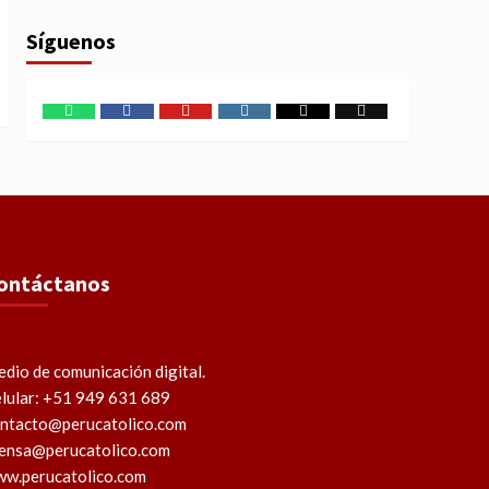
Síguenos
WhatsApp
Facebook
Youtube
Instagram
X
TikTok
ontáctanos
dio de comunicación digital.
lular: +51 949 631 689
ntacto@perucatolico.com
ensa@perucatolico.com
w.perucatolico.com