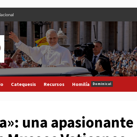
acional
do
Catequesis
Recursos
Homilía
Dominical
a»: una apasionante