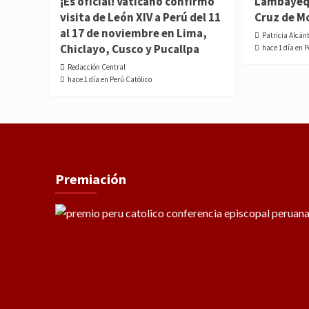
¡Es oficial! Vaticano confirmó
Lambayequ
visita de León XIV a Perú del 11
Cruz de M
al 17 de noviembre en Lima,
Patricia Alcán
Chiclayo, Cusco y Pucallpa
hace 1 día en 
Redacción Central
hace 1 día en Perú Católico
Premiación