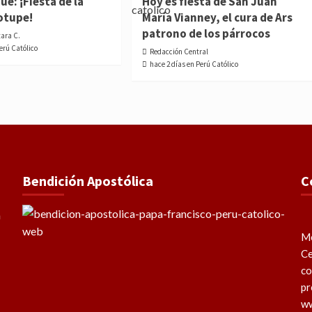
e: ¡Fiesta de la
Hoy es fiesta de San Juan
otupe!
María Vianney, el cura de Ars
patrono de los párrocos
tara C.
Perú Católico
Redacción Central
hace 2 días en Perú Católico
Bendición Apostólica
C
Me
Ce
co
pr
ww