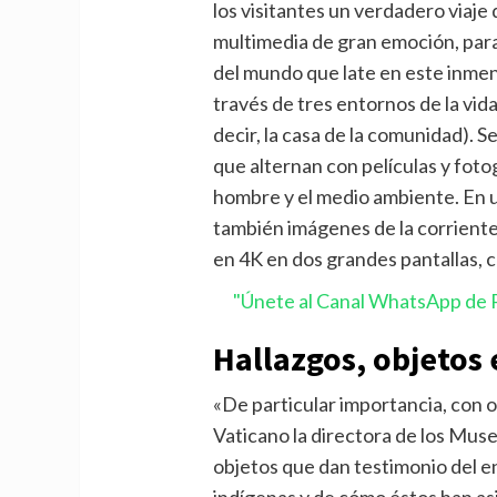
los visitantes un verdadero viaje
multimedia de gran emoción, par
del mundo que late en este inmens
través de tres entornos de la vida 
decir, la casa de la comunidad). 
que alternan con películas y fotog
hombre y el medio ambiente. En u
también imágenes de la corriente 
en 4K en dos grandes pantallas, c
"Únete al Canal WhatsApp de P
Hallazgos, objetos 
«De particular importancia, con o
Vaticano la directora de los Mus
objetos que dan testimonio del en
indígenas y de cómo éstos han as