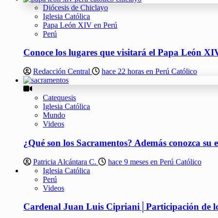
Diócesis de Chiclayo
Iglesia Católica
Papa León XIV en Perú
Perú
Conoce los lugares que visitará el Papa León XIV
Redacción Central
hace 22 horas en Perú Católico
Catequesis
Iglesia Católica
Mundo
Videos
¿Qué son los Sacramentos? Además conozca su ef
Patricia Alcántara C.
hace 9 meses en Perú Católico
Iglesia Católica
Perú
Videos
Cardenal Juan Luis Cipriani│Participación de los