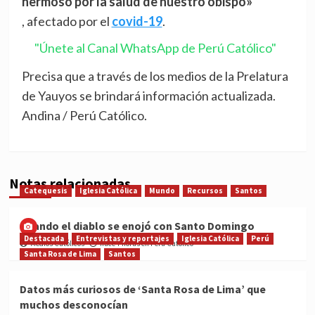
hermoso por la salud de nuestro obispo»
, afectado por el
covid-19
.
"Únete al Canal WhatsApp de Perú Católico"
Precisa que a través de los medios de la Prelatura
de Yauyos se brindará información actualizada.
Andina / Perú Católico.
Notas relacionadas
Catequesis
Iglesia Católica
Mundo
Recursos
Santos
Cuando el diablo se enojó con Santo Domingo
Destacada
Entrevistas y reportajes
Iglesia Católica
Perú
Medios Católicos
hace 7 horas en Perú Católico
Santa Rosa de Lima
Santos
Datos más curiosos de ‘Santa Rosa de Lima’ que
muchos desconocían