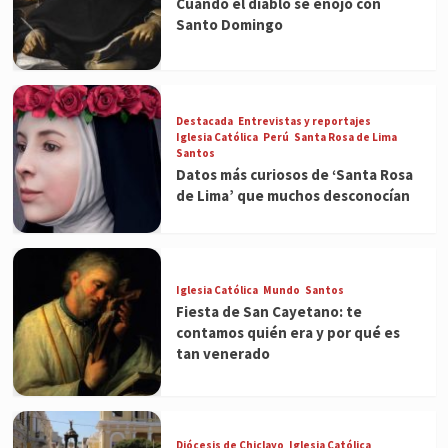
Cuando el diablo se enojó con
Santo Domingo
Destacada
Entrevistas y reportajes
Iglesia Católica
Perú
Santa Rosa de Lima
Santos
Datos más curiosos de ‘Santa Rosa
de Lima’ que muchos desconocían
Iglesia Católica
Mundo
Santos
Fiesta de San Cayetano: te
contamos quién era y por qué es
tan venerado
Diócesis de Chiclayo
Iglesia Católica