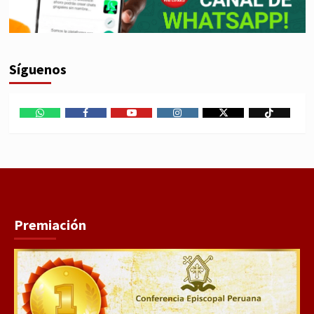
Síguenos
WhatsApp
Facebook
Youtube
Instagram
X
TikTok
Premiación