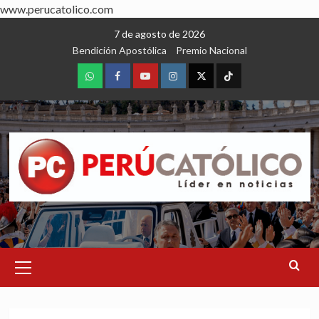
www.perucatolico.com
Skip
7 de agosto de 2026
to
Bendición Apostólica
Premio Nacional
content
WhatsApp
Facebook
Youtube
Instagram
X
TikTok
Primary
Menu