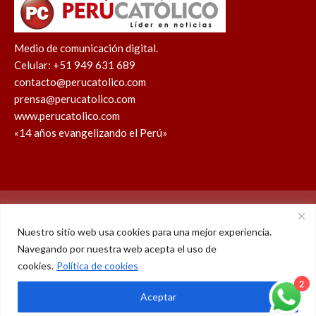
Medio de comunicación digital.
Celular: +51 949 631 689
contacto@perucatolico.com
prensa@perucatolico.com
www.perucatolico.com
«14 años evangelizando el Perú»
Política de cookies
Política de privacidad
Nuestro sitio web usa cookies para una mejor experiencia.
Navegando por nuestra web acepta el uso de
WhatsApp
Facebook
Youtube
Instagram
X
TikTok
cookies.
Política de cookies
© Derechos reservados 2026 – Perú Católico | 14 años
2
Aceptar
evangelizando el Perú