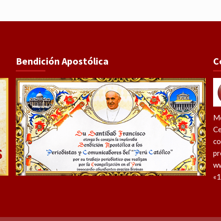
Bendición Apostólica
C
Me
Ce
co
pr
ww
«1