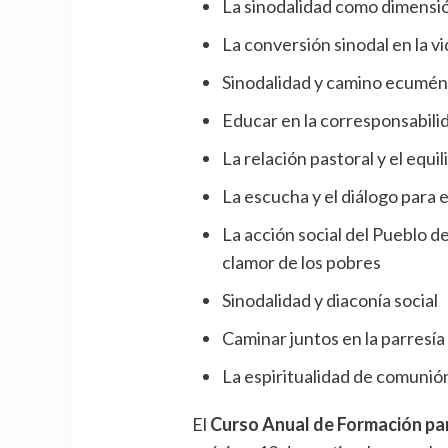
La sinodalidad como dimensión
La conversión sinodal en la vi
Sinodalidad y camino ecumén
Educar en la corresponsabilid
La relación pastoral y el equil
La escucha y el diálogo para
La acción social del Pueblo de
clamor de los pobres
Sinodalidad y diaconía social
Caminar juntos en la parresía 
La espiritualidad de comunión
El
Curso Anual de Formación pa