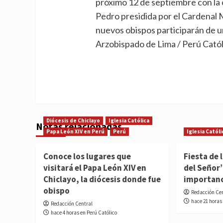
próximo 12 de septiembre con la c
Pedro presidida por el Cardenal 
nuevos obispos participarán de 
Arzobispado de Lima / Perú Catól
Diócesis de Chiclayo
Iglesia Católica
Notas relacionadas
Papa León XIV en Perú
Perú
Iglesia Católi
Conoce los lugares que
Fiesta de 
visitará el Papa León XIV en
del Señor’
Chiclayo, la diócesis donde fue
importan
obispo
Redacción Ce
hace 21 horas
Redacción Central
hace 4 horas en Perú Católico