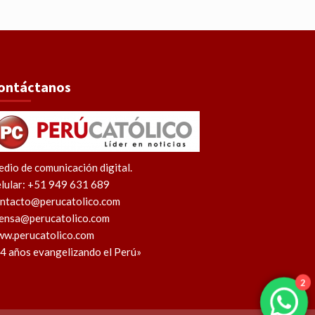
ontáctanos
dio de comunicación digital.
lular: +51 949 631 689
ntacto@perucatolico.com
ensa@perucatolico.com
w.perucatolico.com
4 años evangelizando el Perú»
2