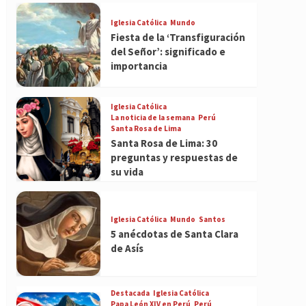
Iglesia Católica
Mundo
Fiesta de la ‘Transfiguración
del Señor’: significado e
importancia
Iglesia Católica
La noticia de la semana
Perú
Santa Rosa de Lima
Santa Rosa de Lima: 30
preguntas y respuestas de
su vida
Iglesia Católica
Mundo
Santos
5 anécdotas de Santa Clara
de Asís
Destacada
Iglesia Católica
Papa León XIV en Perú
Perú