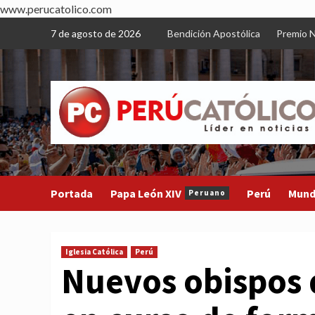
www.perucatolico.com
Skip
7 de agosto de 2026
Bendición Apostólica
Premio N
to
content
Portada
Papa León XIV
Perú
Mun
Peruano
Iglesia Católica
Perú
Nuevos obispos 