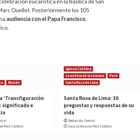
elebración eucarística en la Basílica de San
Marc Ouellet. Posteriormente los 105
una
audiencia con el Papa Francisco
.
ico.
Iglesia Católica
La noticia de la semana
Perú
ca
Mundo
Santa Rosa de Lima
la ‘Transfiguración
Santa Rosa de Lima: 30
: significado e
preguntas y respuestas de su
cia
vida
ntral
Redacción Central
 en Perú Católico
hace 22 horas en Perú Católico