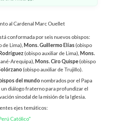
unto al Cardenal Marc Ouellet
stá conformada por seis nuevos obispos:
o de Lima),
Mons. Guillermo Elías
(obispo
 Rodríguez
(obispo auxiliar de Lima),
Mons.
cané-Arequipa),
Mons. Ciro Quispe
(obispo
Solórzano
(obispo auxiliar de Trujillo).
bispos del mundo
nombrados por el Papa
 un diálogo fraterno para profundizar el
ación sinodal de la misión de la Iglesia.
rentes ejes temáticos:
erú Católico"