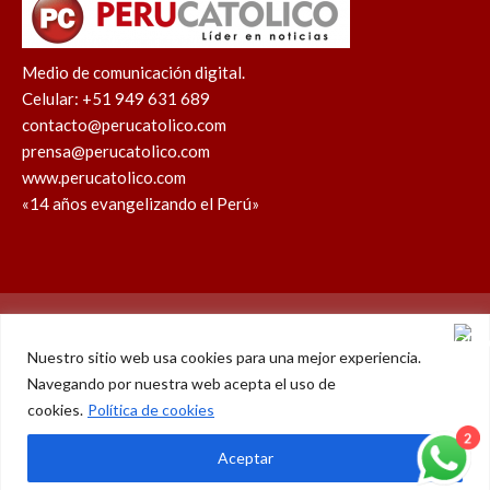
Medio de comunicación digital.
Celular: +51 949 631 689
contacto@perucatolico.com
prensa@perucatolico.com
www.perucatolico.com
«14 años evangelizando el Perú»
Política de cookies
Política de privacidad
Nuestro sitio web usa cookies para una mejor experiencia.
Navegando por nuestra web acepta el uso de
WhatsApp
Facebook
Youtube
Instagram
X
TikTok
cookies.
Política de cookies
2
© Derechos reservados 2026 – Perú Católico | 14 años
Aceptar
evangelizando el Perú