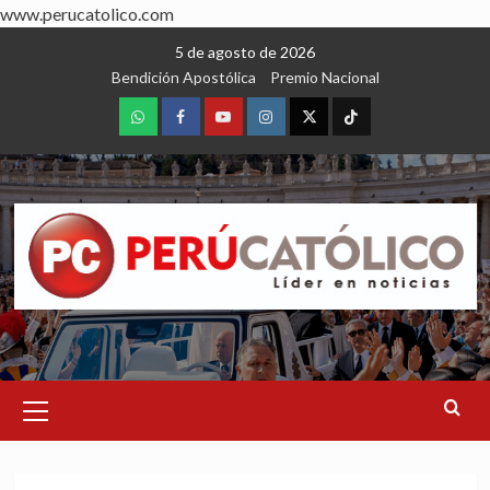
www.perucatolico.com
Skip
5 de agosto de 2026
to
Bendición Apostólica
Premio Nacional
content
WhatsApp
Facebook
Youtube
Instagram
X
TikTok
Primary
Menu