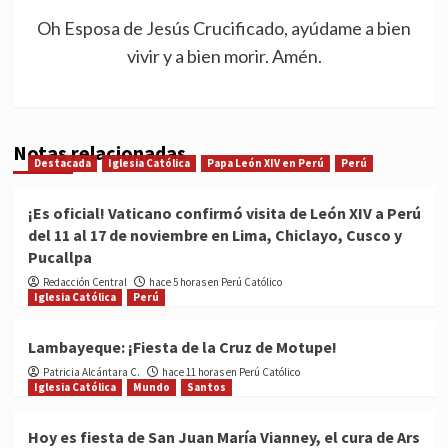
Oh Esposa de Jesús Crucificado, ayúdame a bien
vivir y a bien morir. Amén.
Notas relacionadas
Destacada
Iglesia Católica
Papa León XIV en Perú
Perú
¡Es oficial! Vaticano confirmó visita de León XIV a Perú
del 11 al 17 de noviembre en Lima, Chiclayo, Cusco y
Pucallpa
Redacción Central
hace 5 horas en Perú Católico
Iglesia Católica
Perú
Lambayeque: ¡Fiesta de la Cruz de Motupe!
Patricia Alcántara C.
hace 11 horas en Perú Católico
Iglesia Católica
Mundo
Santos
Hoy es fiesta de San Juan María Vianney, el cura de Ars