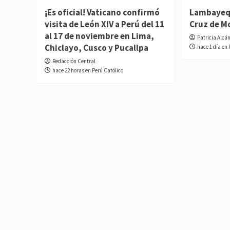
¡Es oficial! Vaticano confirmó
Lambayequ
visita de León XIV a Perú del 11
Cruz de M
al 17 de noviembre en Lima,
Patricia Alcá
Chiclayo, Cusco y Pucallpa
hace 1 día en 
Redacción Central
hace 22 horas en Perú Católico