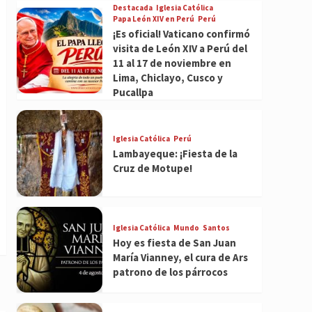
Destacada
Iglesia Católica
Papa León XIV en Perú
Perú
¡Es oficial! Vaticano confirmó
visita de León XIV a Perú del
11 al 17 de noviembre en
Lima, Chiclayo, Cusco y
Pucallpa
Iglesia Católica
Perú
Lambayeque: ¡Fiesta de la
Cruz de Motupe!
Iglesia Católica
Mundo
Santos
Hoy es fiesta de San Juan
María Vianney, el cura de Ars
patrono de los párrocos