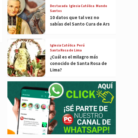
Destacada
Iglesia Católica
Mundo
Santos
10 datos que tal vez no
sabías del Santo Cura de Ars
Iglesia Católica
Perú
Santa Rosa de Lima
¿Cuál es el milagro más
conocido de Santa Rosa de
Lima?