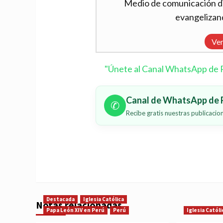
Medio de comunicación dig
evangelizan
Ver
"Únete al Canal WhatsApp de P
Canal de WhatsApp de P
✆
Recibe gratis nuestras publicaci
Destacada
Iglesia Católica
Notas relacionadas
Papa León XIV en Perú
Perú
Iglesia Católi