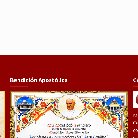
Bendición Apostólica
C
Me
Ce
co
pr