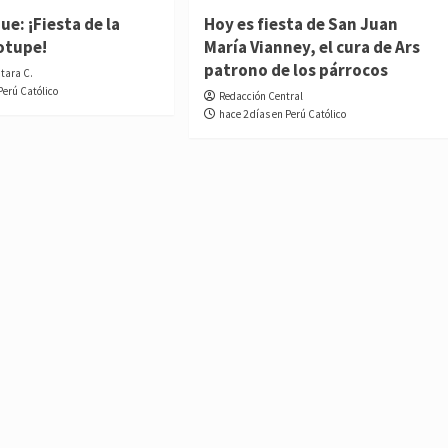
e: ¡Fiesta de la
Hoy es fiesta de San Juan
otupe!
María Vianney, el cura de Ars
patrono de los párrocos
ntara C.
Perú Católico
Redacción Central
hace 2 días en Perú Católico