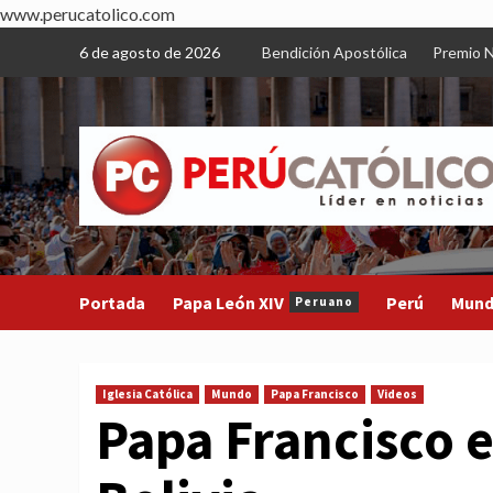
www.perucatolico.com
Skip
6 de agosto de 2026
Bendición Apostólica
Premio N
to
content
Portada
Papa León XIV
Perú
Mun
Peruano
Iglesia Católica
Mundo
Papa Francisco
Videos
Papa Francisco e