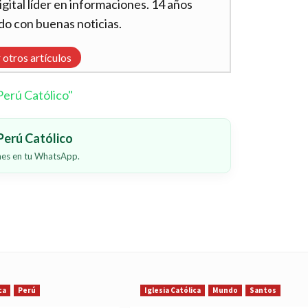
ital líder en informaciones. 14 años
do con buenas noticias.
 otros artículos
erú Católico"
erú Católico
ones en tu WhatsApp.
ca
Perú
Iglesia Católica
Mundo
Santos