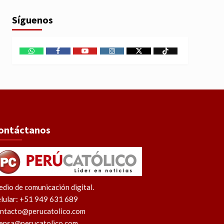
Síguenos
WhatsApp
Facebook
Youtube
Instagram
X
TikTok
ontáctanos
dio de comunicación digital.
lular: +51 949 631 689
ntacto@perucatolico.com
ensa@perucatolico.com