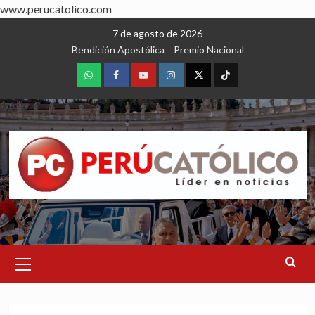
www.perucatolico.com
Skip
7 de agosto de 2026
to
Bendición Apostólica
Premio Nacional
content
WhatsApp
Facebook
Youtube
Instagram
X
TikTok
Primary
Menu