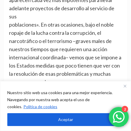
aparecen cada vez más impotentes para llevar
adelante proyectos de desarrollo al servicio de
sus
poblaciones». En otras ocasiones, bajo el noble
ropaje de la lucha contra la corrupción, el
narcotráfico o el terrorismo –graves males de
nuestros tiempos que requieren una acción
internacional coordinada– vemos que se impone a
los Estados medidas que poco tienen que ver con
la resolución de esas problemáticas y muchas
veces empeora las cosas.
Del mismo modo, la concentración monopólica de
Nuestro sitio web usa cookies para una mejor experiencia.
los medios de comunicación social que pretende
Navegando por nuestra web acepta el uso de
imponer pautas alienantes de consumo y cierta
cookies.
Política de cookies
2
uniformidad cultural es otra de las formas que
Aceptar
adopta el nuevo colonialismo. Es el colonialismo