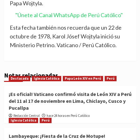
Papa Wojtyla.
"Únete al Canal WhatsApp de Perú Católico"
Esta fecha también nos recuerda que un 22 de
octubre de 1978, Karol Jósef Wojtyla inició su
Ministerio Petrino. Vaticano / Perú Católico.
Notas relacionadas
Destacada
Iglesia Católica
Papa León XIV en Perú
Perú
¡Es oficial! Vaticano confirmó visita de León XIV a Perú
del 11 al 17 de noviembre en Lima, Chiclayo, Cusco y
Pucallpa
Redacción Central
hace 24 horas en Perú Católico
Iglesia Católica
Perú
Lambayeque: ¡Fiesta de la Cruz de Motupe!