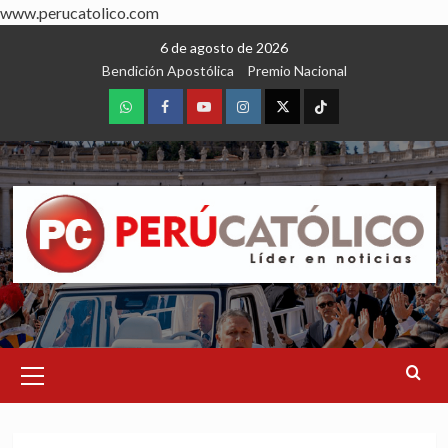
www.perucatolico.com
Skip
6 de agosto de 2026
to
Bendición Apostólica
Premio Nacional
content
WhatsApp
Facebook
Youtube
Instagram
X
TikTok
Primary
Menu