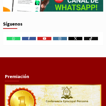
Síguenos
WhatsApp
Facebook
Youtube
Instagram
X
TikTok
Premiación