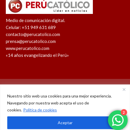
Medio de comunicación digital.
Celular: +51 949 631 689
contacto@perucatolico.com
prensa@perucatolico.com
www.perucatolico.com
«14 años evangelizando el Perú»
Política de cookies
Política de privacidad
Nuestro sitio web usa cookies para una mejor experiencia.
Navegando por nuestra web acepta el uso de
WhatsApp
Facebook
Youtube
Instagram
X
TikTok
2
cookies.
Política de cookies
© Derechos reservados 2026 – Perú Católico | 14 años
Aceptar
evangelizando el Perú