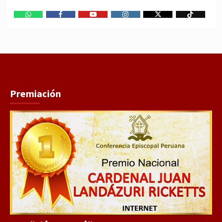
WhatsApp
Facebook
Youtube
Instagram
X
TikTok
Premiación