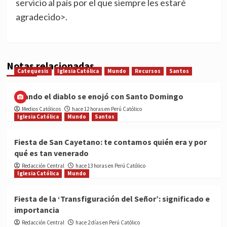
servicio al país por el que siempre les estaré
agradecido>.
Notas relacionadas
Catequesis
Iglesia Católica
Mundo
Recursos
Santos
Cuando el diablo se enojó con Santo Domingo
Medios Católicos
hace 12 horas en Perú Católico
Iglesia Católica
Mundo
Santos
Fiesta de San Cayetano: te contamos quién era y por
qué es tan venerado
Redacción Central
hace 13 horas en Perú Católico
Iglesia Católica
Mundo
Fiesta de la ‘Transfiguración del Señor’: significado e
importancia
Redacción Central
hace 2 días en Perú Católico