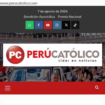
www.perucatolico.com
Skip
7 de agosto de 2026
to
Bendición Apostólica
Premio Nacional
content
WhatsApp
Facebook
Youtube
Instagram
X
TikTok
Primary
Menu