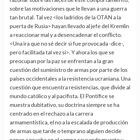
sobre las motivaciones que le llevan a una guerra
tan brutal. Tal vez <los ladridos de la OTAN a la
puerta de Rusia> hayan llevado al jefe del Kremlin
a reaccionar mal y a desencadenar el conflicto.
<Una ira que no sé decir si fue provocada -dice-,
pero facilitada tal vez sí>. Y ahora los que se
preocupan por la paz se enfrentan a la gran
cuestión del suministro de armas por parte de los
países occidentales a la resistencia ucraniana. Una
cuestión que encuentra resistencias, que divide al
mundo católico y al pacifista. El Pontífice se
muestra dubitativo, su doctrina siempre se ha
centrado en el rechazo a la carrera
armamentística, el no a la escalada de producción
de armas que tarde o temprano alguien decide
poner a prueba en el campo causando muerte y