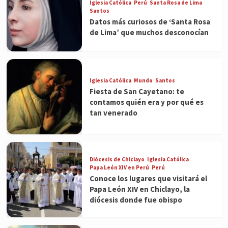
Iglesia Católica
Perú
Santa Rosa de Lima
Santos
Datos más curiosos de ‘Santa Rosa
de Lima’ que muchos desconocían
Iglesia Católica
Mundo
Santos
Fiesta de San Cayetano: te
contamos quién era y por qué es
tan venerado
Diócesis de Chiclayo
Iglesia Católica
Papa León XIV en Perú
Perú
Conoce los lugares que visitará el
Papa León XIV en Chiclayo, la
diócesis donde fue obispo