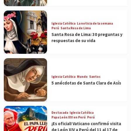
Iglesia Católica
La noticia de la semana
Perú
Santa Rosa de Lima
Santa Rosa de Lima: 30 preguntas y
respuestas de su vida
Iglesia Católica
Mundo
Santos
5 anécdotas de Santa Clara de Asís
Destacada
Iglesia Católica
Papa León XIV en Perú
Perú
¡Es oficial! Vaticano confirmó visita
de León XIV a Perú del 11 al 17 de