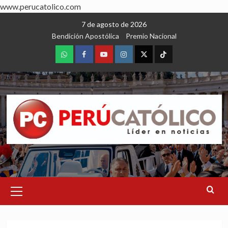
www.perucatolico.com
Skip
7 de agosto de 2026
to
Bendición Apostólica
Premio Nacional
content
WhatsApp
Facebook
Youtube
Instagram
X
TikTok
Primary
Menu