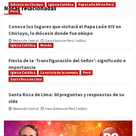
Diócesis de Chiclayo
Iglesia Católica
Papa León XIV en Perú
Notas relacionadas
Perú
Conoce los lugares que visitará el Papa León XIV en
Chiclayo, la diócesis donde fue obispo
Redacción Central
hace 4 horas en Perú Católico
Iglesia Católica
Mundo
Fiesta de la ‘Transfiguración del Señor’: significado e
importancia
Iglesia Católica
La noticia de la semana
Perú
Redacción Central
hace 21 horas en Perú Católico
Santa Rosa de Lima
Santa Rosa de Lima: 30 preguntas y respuestas de su
vida
Redacción Central
hace 22 horas en Perú Católico