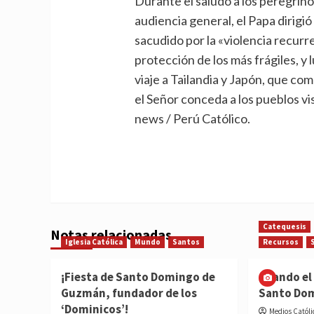
Durante el saludo a los peregrinos
audiencia general, el Papa dirigi
sacudido por la «violencia recurr
protección de los más frágiles, y 
viaje a Tailandia y Japón, que co
el Señor conceda a los pueblos vi
news / Perú Católico.
Catequesis
Notas relacionadas
Iglesia Católica
Mundo
Santos
Recursos
¡Fiesta de Santo Domingo de
Cuando el 
Guzmán, fundador de los
Santo Do
‘Dominicos’!
Medios Católi