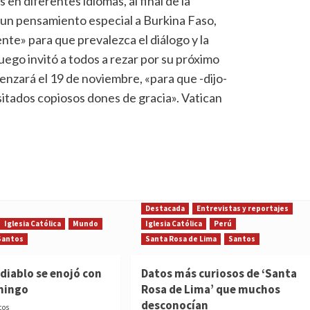
 en diferentes idiomas, al final de la
ó un pensamiento especial a Burkina Faso,
ente» para que prevalezca el diálogo y la
luego invitó a todos a rezar por su próximo
menzará el 19 de noviembre, «para que -dijo-
sitados copiosos dones de gracia». Vatican
Destacada
Entrevistas y reportajes
Iglesia Católica
Mundo
Iglesia Católica
Perú
Santos
Santa Rosa de Lima
Santos
diablo se enojó con
Datos más curiosos de ‘Santa
mingo
Rosa de Lima’ que muchos
desconocían
cos