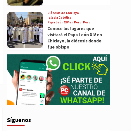
Diócesis de Chiclayo
Iglesia Católica
Papa León XIV en Perú
Perú
Conoce los lugares que
visitará el Papa León XIV en
Chiclayo, la diócesis donde
fue obispo
Síguenos