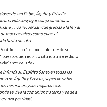
ores de san Pablo, Áquila y Priscila
e una vida conyugal comprometida al
tiana y nos recuerdan que gracias a la fe y al
de muchos laicos como ellos, el
gado hasta nosotros.
 Pontífice, son “responsables desde su
e”, puesto que, recordó citando a Benedicto
ecimiento de la fe».
 infunda su Espíritu Santo en todas las
mplo de Áquila y Priscila, sepan abrir las
a los hermanos, y sus hogares sean
nde se viva la comunión fraterna y se dé a
speranza y caridad.