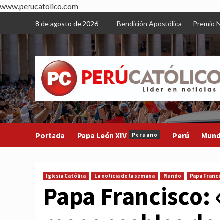
www.perucatolico.com
Skip
8 de agosto de 2026
Bendición Apostólica
Premio N
to
content
Portada
Papa León XIV
Perú
Mun
Peruano
Iglesia Católica
La noticia de la semana
Mundo
Papa Franc
Papa Francisco: 