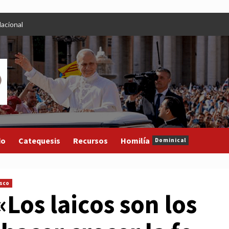
acional
do
Catequesis
Recursos
Homilía
Dominical
isco
«Los laicos son los