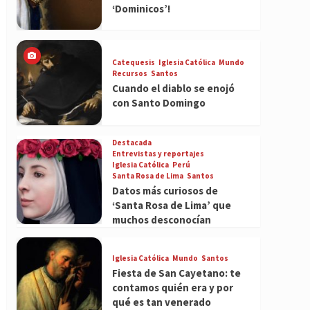
‘Dominicos’!
Catequesis
Iglesia Católica
Mundo
Recursos
Santos
Cuando el diablo se enojó
con Santo Domingo
Destacada
Entrevistas y reportajes
Iglesia Católica
Perú
Santa Rosa de Lima
Santos
Datos más curiosos de
‘Santa Rosa de Lima’ que
muchos desconocían
Iglesia Católica
Mundo
Santos
Fiesta de San Cayetano: te
contamos quién era y por
qué es tan venerado