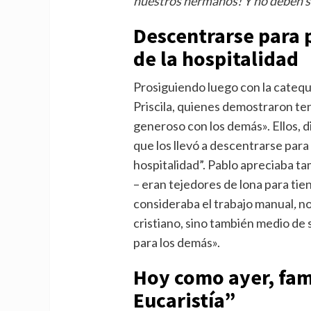
nuestros hermanos! Y no deben s
Descentrarse para p
de la hospitalidad
Prosiguiendo luego con la cateque
Priscila, quienes demostraron ten
generoso con los demás». Ellos, d
que los llevó a descentrarse para 
hospitalidad”. Pablo apreciaba ta
– eran tejedores de lona para tie
consideraba el trabajo manual
,
no
cristiano, sino también medio de
para los demás».
Hoy como ayer, fam
Eucaristía”