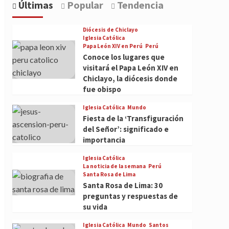
Últimas
Popular
Tendencia
Diócesis de Chiclayo
Iglesia Católica
Papa León XIV en Perú
Perú
Conoce los lugares que
visitará el Papa León XIV en
Chiclayo, la diócesis donde
fue obispo
Iglesia Católica
Mundo
Fiesta de la ‘Transfiguración
del Señor’: significado e
importancia
Iglesia Católica
La noticia de la semana
Perú
Santa Rosa de Lima
Santa Rosa de Lima: 30
preguntas y respuestas de
su vida
Iglesia Católica
Mundo
Santos