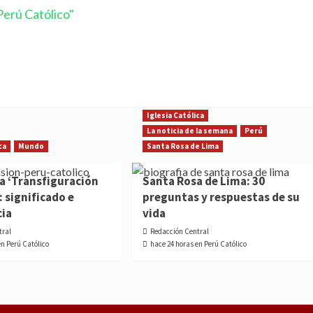
erú Católico"
Iglesia Católica
La noticia de la semana
Perú
ca
Mundo
Santa Rosa de Lima
la ‘Transfiguración
Santa Rosa de Lima: 30
: significado e
preguntas y respuestas de su
cia
vida
tral
Redacción Central
en Perú Católico
hace 24 horas en Perú Católico