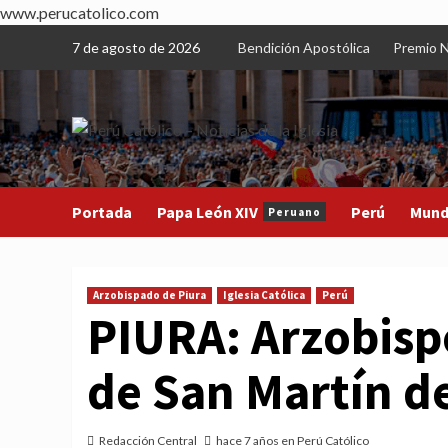
www.perucatolico.com
Skip
7 de agosto de 2026
Bendición Apostólica
Premio N
to
content
Portada
Papa León XIV
Perú
Mun
Peruano
Arzobispado de Piura
Iglesia Católica
Perú
PIURA: Arzobispo
de San Martín d
Redacción Central
hace 7 años en Perú Católico