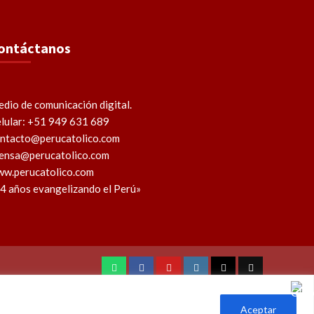
ontáctanos
dio de comunicación digital.
lular: +51 949 631 689
ntacto@perucatolico.com
ensa@perucatolico.com
w.perucatolico.com
4 años evangelizando el Perú»
WhatsApp
Facebook
Youtube
Instagram
X
TikTok
Aceptar