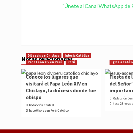
"Únete al Canal WhatsApp de P
Diócesis de Chiclayo
Iglesia Católica
Notas relacionadas
Papa León XIV en Perú
Perú
Iglesia Católi
Conoce los lugares que
Fiesta de 
visitará el Papa León XIV en
del Señor’
Chiclayo, la diócesis donde fue
importan
obispo
Redacción Cen
hace 23 horas 
Redacción Central
hace 6 horas en Perú Católico