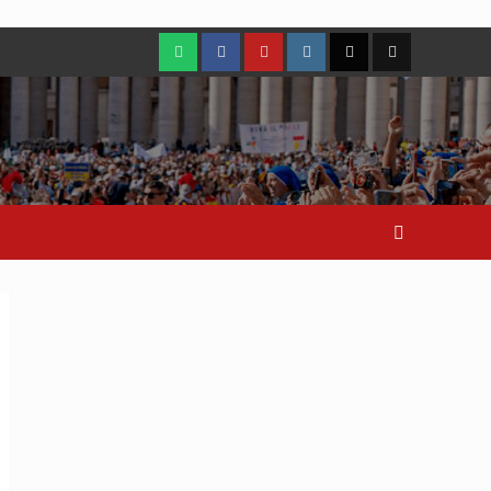
WhatsApp
Facebook
Youtube
Instagram
X
TikTok