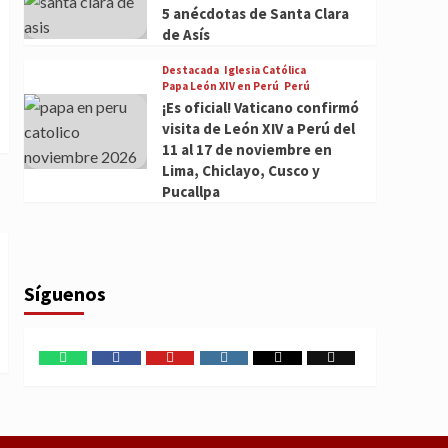
5 anécdotas de Santa Clara
de Asís
Destacada
Iglesia Católica
Papa León XIV en Perú
Perú
¡Es oficial! Vaticano confirmó
visita de León XIV a Perú del
11 al 17 de noviembre en
Lima, Chiclayo, Cusco y
Pucallpa
Síguenos
WhatsApp
Facebook
Youtube
Instagram
X
TikTok