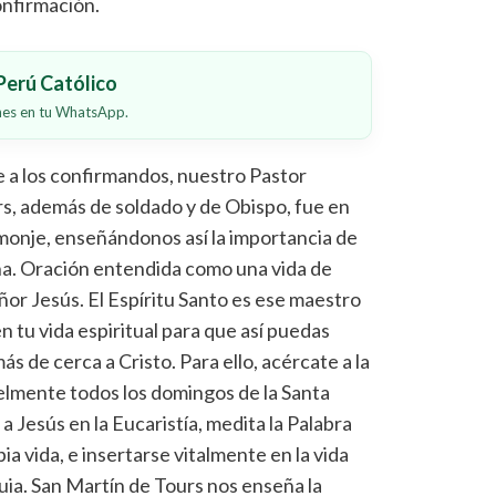
onfirmación.
erú Católico
ones en tu WhatsApp.
ose a los confirmandos, nuestro Pastor
s, además de soldado y de Obispo, fue en
monje, enseñándonos así la importancia de
ana. Oración entendida como una vida de
r Jesús. El Espíritu Santo es ese maestro
n tu vida espiritual para que así puedas
s de cerca a Cristo. Para ello, acércate a la
ielmente todos los domingos de la Santa
a Jesús en la Eucaristía, medita la Palabra
ia vida, e insertarse vitalmente en la vida
quia. San Martín de Tours nos enseña la