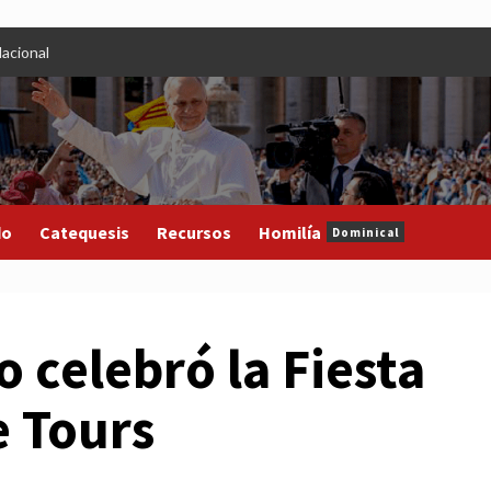
acional
do
Catequesis
Recursos
Homilía
Dominical
 celebró la Fiesta
e Tours