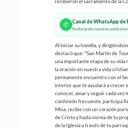
recibieron el sacramento de la C
Canal de WhatsApp de P
✆
Recibe gratis nuestras publicaci
Al iniciar su homilía, y dirigiénd
destacó que: “San Martín de Tour
una importante etapa de su vida 
la oración en nuestra vida cristi
permanente encuentro con el Seño
interior que te ayudará a crecer e
conocer, amar y seguir cada vez má
confesión frecuente, participa f
Misa, recibe con un corazón puro 
de Cristo y hazla norma de tu prop
de la Iglesia a través de tu parro