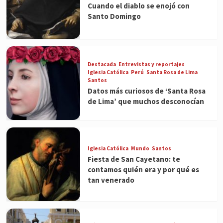
Cuando el diablo se enojó con
Santo Domingo
Destacada
Entrevistas y reportajes
Iglesia Católica
Perú
Santa Rosa de Lima
Santos
Datos más curiosos de ‘Santa Rosa
de Lima’ que muchos desconocían
Iglesia Católica
Mundo
Santos
Fiesta de San Cayetano: te
contamos quién era y por qué es
tan venerado