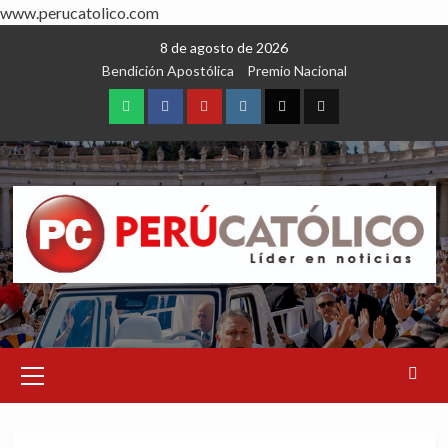
www.perucatolico.com
Skip
8 de agosto de 2026
to
Bendición Apostólica
Premio Nacional
content
WhatsApp
Facebook
Youtube
Instagram
X
TikTok
Primary
Menu