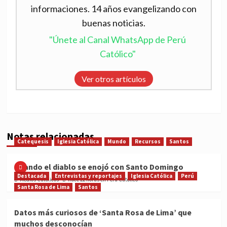
informaciones. 14 años evangelizando con
buenas noticias.
"Únete al Canal WhatsApp de Perú
Católico"
Ver otros artículos
Notas relacionadas
Catequesis
Iglesia Católica
Mundo
Recursos
Santos
Cuando el diablo se enojó con Santo Domingo
Destacada
Entrevistas y reportajes
Iglesia Católica
Perú
Medios Católicos
hace 22 horas en Perú Católico
Santa Rosa de Lima
Santos
Datos más curiosos de ‘Santa Rosa de Lima’ que
muchos desconocían