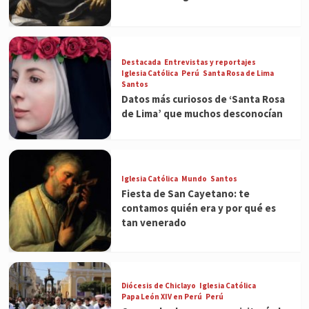
Destacada
Entrevistas y reportajes
Iglesia Católica
Perú
Santa Rosa de Lima
Santos
Datos más curiosos de ‘Santa Rosa
de Lima’ que muchos desconocían
Iglesia Católica
Mundo
Santos
Fiesta de San Cayetano: te
contamos quién era y por qué es
tan venerado
Diócesis de Chiclayo
Iglesia Católica
Papa León XIV en Perú
Perú