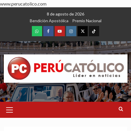
www.perucatolico.com
Skip
8 de agosto de 2026
to
Bendición Apostólica
Premio Nacional
content
WhatsApp
Facebook
Youtube
Instagram
X
TikTok
Primary
Menu