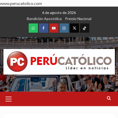
www.perucatolico.com
Skip
6 de agosto de 2026
to
Bendición Apostólica
Premio Nacional
content
WhatsApp
Facebook
Youtube
Instagram
X
TikTok
Primary
Menu