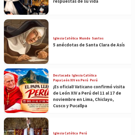
respuestas de su vida
Iglesia Católica
Mundo
Santos
5 anécdotas de Santa Clara de Asís
Destacada
Iglesia Católica
Papa León XIV en Perú
Perú
¡Es oficial! Vaticano confirmó visita
de León XIV a Perú del 11 al 17 de
noviembre en Lima, Chiclayo,
Cusco y Pucallpa
Iglesia Católica
Perú