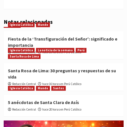
Notas relacionadas
Iglesia Católica
Mundo
Fiesta de la ‘Transfiguración del Señor’: significado e
importancia
Iglesia Católica
La noticia de la semana
Perú
Redacción Central
hace 16 horas en Perú Católico
Santa Rosa de Lima
Santa Rosa de Lima: 30 preguntas y respuestas de su
vida
Redacción Central
hace 16 horas en Perú Católico
Iglesia Católica
Mundo
Santos
5 anécdotas de Santa Clara de Asís
Redacción Central
hace 20 horas en Perú Católico