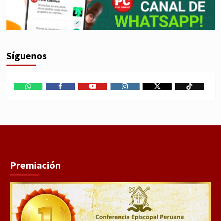
Síguenos
WhatsApp
Facebook
Youtube
Instagram
X
TikTok
Premiación