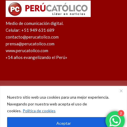
Medio de comunicación digital.
Celular: +51 949 631 689
contacto@perucatolico.com
prensa@perucatolico.com
www.perucatolico.com
«14 años evangelizando el Perú»
Política de cookies
Política de privacidad
Nuestro sitio web usa cookies para una mejor experiencia.
Navegando por nuestra web acepta el uso de
WhatsApp
Facebook
Youtube
Instagram
X
TikTok
cookies.
Política de cookies
2
© Derechos reservados 2026 – Perú Católico | 14 años
Aceptar
evangelizando el Perú