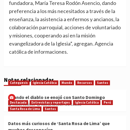
fundadora, María Teresa Rodón Asencio, dando
preferencia a los más necesitados a través de la
enseñanza, la asistencia a enfermos y ancianos, la
colaboración parroquial, acciones de voluntariado
y misiones, cooperando así en la misión
evangelizadora de la Iglesia”, agregan. Agencia
católica de informaciones.
Notas relacionadas
Catequesis
Iglesia Católica
Mundo
Recursos
Santos
Cuando el diablo se enojó con Santo Domingo
Destacada
Entrevistas y reportajes
Iglesia Católica
Perú
Medios Católicos
hace 10 horas en Perú Católico
Santa Rosa de Lima
Santos
Datos más curiosos de ‘Santa Rosa de Lima’ que
muchos desconocían