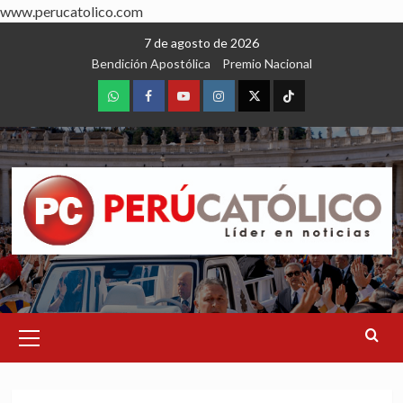
www.perucatolico.com
Skip
7 de agosto de 2026
to
Bendición Apostólica
Premio Nacional
content
WhatsApp
Facebook
Youtube
Instagram
X
TikTok
Primary
Menu