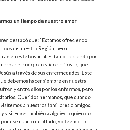
ermos un tiempo de nuestro amor
ren destacó que: “Estamos ofreciendo
fermos de nuestra Región, pero
ran en este hospital. Estamos pidiendo por
bros del cuerpo místico de Cristo, que
e Jesús a través de sus enfermedades. Este
a que debemos hacer siempre en nuestra
sufren y entre ellos por los enfermos, pero
sitarlos. Queridos hermanos, que cuando
 visitemos a nuestros familiares o amigos,
 y visitemos también a alguien a quien no
or ese cuarto de al lado, volteemos la
ntra en la cama del costado, acompañemos y