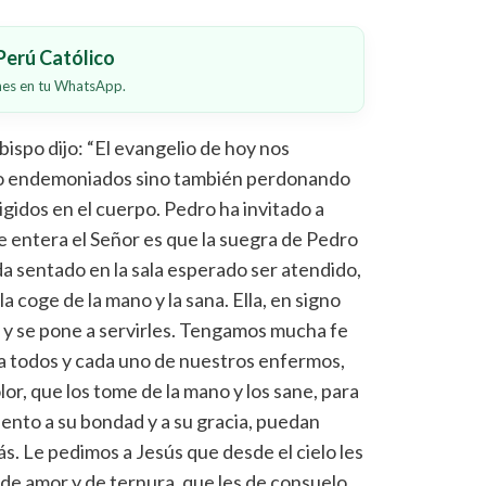
erú Católico
ones en tu WhatsApp.
ispo dijo: “El evangelio de hoy nos
ndo endemoniados sino también perdonando
igidos en el cuerpo. Pedro ha invitado a
se entera el Señor es que la suegra de Pedro
da sentado en la sala esperado ser atendido,
, la coge de la mano y la sana. Ella, en signo
a y se pone a servirles. Tengamos mucha fe
e a todos y cada uno de nuestros enfermos,
or, que los tome de la mano y los sane, para
nto a su bondad y a su gracia, puedan
ás. Le pedimos a Jesús que desde el cielo les
de amor y de ternura, que les de consuelo,