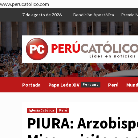
www.perucatolico.com
Skip
7 de agosto de 2026
Bendición Apostólica
Premio N
to
content
Portada
Papa León XIV
Perú
Mun
Peruano
Iglesia Católica
Perú
PIURA: Arzobisp