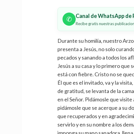
Canal de WhatsApp de P
✆
Recibe gratis nuestras publicaci
Durante su homilía, nuestro Arzob
presenta a Jesús, no solo cura
pecados y sanando a todos los afl
Jesús a su casa y lo primero que 
está con fiebre. Cristo no se que
Él que es el invitado, va y la visita
de gratitud, se levanta de la cam
en el Señor. Pidámosle que visit
pidámosle que se acerque a su dol
que recuperados y en agradecimie
servirlo y en su nombre a los dem
imponga su mano sanadora, llena 