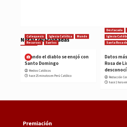
Destacada
Catequesis
Iglesia Católica
Mundo
Iglesia Católi
Notas relacionadas
Recursos
Santos
Santa Rosa d
Cuando el diablo se enojó con
Datos más
Santo Domingo
Rosa de L
desconoc
Medios Católicos
hace 25 minutos en Perú Católico
Redacción Ce
hace 1 hora e
Premiación