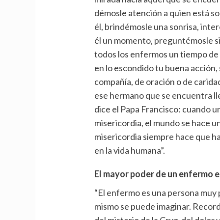
démosle atención a quien está sol
él, brindémosle una sonrisa, int
él un momento, preguntémosle si
todos los enfermos un tiempo de 
en lo escondido tu buena acción
compañía, de oración o de caridad
ese hermano que se encuentra ll
dice el Papa Francisco: cuando u
misericordia, el mundo se hace un
misericordia siempre hace que ha
en la vida humana”.
El mayor poder de un enfermo es
“El enfermo es una persona muy p
mismo se puede imaginar. Recorde
del misterio de la Cruz, del dolor