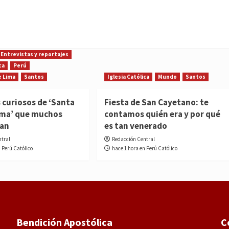
Entrevistas y reportajes
ca
Perú
e Lima
Santos
Iglesia Católica
Mundo
Santos
 curiosos de ‘Santa
Fiesta de San Cayetano: te
ima’ que muchos
contamos quién era y por qué
ían
es tan venerado
ntral
Redacción Central
n Perú Católico
hace 1 hora en Perú Católico
Bendición Apostólica
C