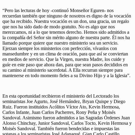
“Pero las lecturas de hoy -continuó Monseñor Eguren- nos
recuerdan también que ninguno de nosotros es digno de la vocación
que ha recibido. Nuestra vocación es un don, una gracia, un regalo
que nos ha sido dado de modo gratuito. No es algo que nos
merezcamos, ni a lo que tenemos derecho. Hemos sido admitidos a
la compañía del Señor sin mérito alguno de nuestra parte. Él nos ha
llamado porque quiere que nuestro ministerio sea un servicio.
Ejerzan siempre los ministerios con perfección, vívanlos con
mansedumbre y en un clima de oración, para que así se conviertan
en medios de servicio. Que la Virgen, nuestra Madre, los cuide y
guíe en este paso que ahora dan, para que sean pasos decididos en
su camino al ministerio sacerdotal. A Ella recurran siempre para
mantenerse en todo momento fieles a su Divino Hijo y a la Iglesia”.
En esta oportunidad recibieron el ministerio del Lectorado los
seminaristas Joe Agurto, José Hernández, Bryan Quispe y Diego
Ruiz. Fueron instituidos Acólitos Víctor Ato, Kevin Hermosa,
Carlos Infante, Juan Carlos Pacherres, Rony Peña y Moisés
Sandoval. Asimismo fueron admitidos a las Sagradas Órdenes Juan
Alonso Chinchay, Junior Sandoval, Carlos Tocto, Kevin Hermosa y
Moisés Sandoval. También fueron bendecidas e impuestas las
sotanas a los seminaristas José Adanaqué, Gian Carlo Castillo,