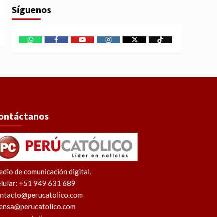
Síguenos
WhatsApp
Facebook
Youtube
Instagram
X
TikTok
ontáctanos
dio de comunicación digital.
lular: +51 949 631 689
ntacto@perucatolico.com
ensa@perucatolico.com