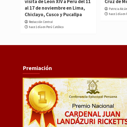
visita de León XIV a Perú del 11
Cruz de M
al 17 de noviembre en Lima,
Patricia Alcá
Chiclayo, Cusco y Pucallpa
hace 1 día en 
Redacción Central
hace 1 día en Perú Católico
Premiación