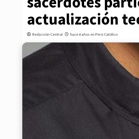
sacerdotes parti
actualización te
Redacción Central
hace 6 años en Perú Católico