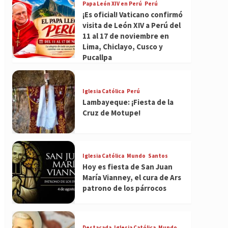
Papa León XIV en Perú
Perú
¡Es oficial! Vaticano confirmó
visita de León XIV a Perú del
11 al 17 de noviembre en
Lima, Chiclayo, Cusco y
Pucallpa
Iglesia Católica
Perú
Lambayeque: ¡Fiesta de la
Cruz de Motupe!
Iglesia Católica
Mundo
Santos
Hoy es fiesta de San Juan
María Vianney, el cura de Ars
patrono de los párrocos
Destacada
Iglesia Católica
Mundo