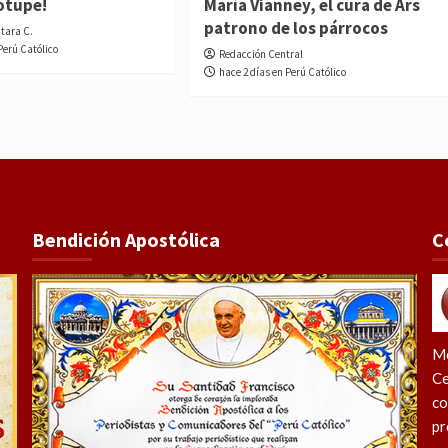
otupe!
María Vianney, el cura de Ars
patrono de los párrocos
ntara C.
Perú Católico
Redacción Central
hace 2 días en Perú Católico
Bendición Apostólica
C
Me
Ce
co
pr