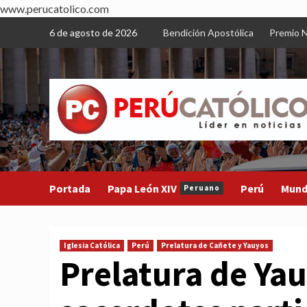
www.perucatolico.com
Skip
6 de agosto de 2026
Bendición Apostólica
Premio N
to
content
Portada
Papa León XIV
Perú
Mun
Peruano
Iglesia Católica
Perú
Prelatura de Cañete y Yauyos
Prelatura de Ya