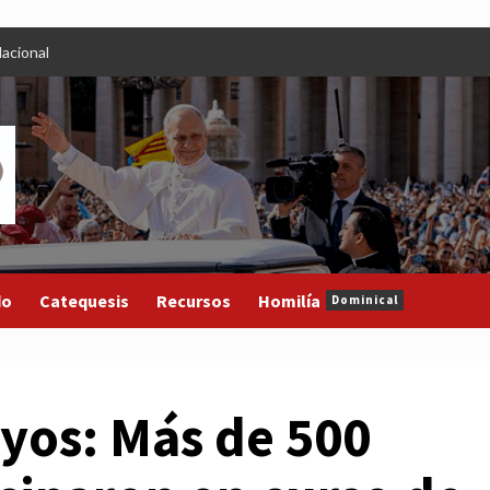
acional
do
Catequesis
Recursos
Homilía
Dominical
uyos: Más de 500