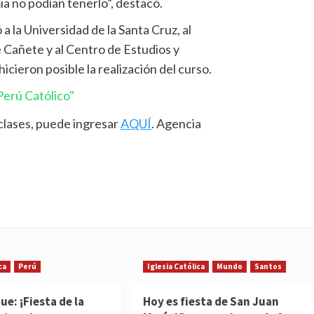
ia no podían tenerlo”, destacó.
a la Universidad de la Santa Cruz, al
 Cañete y al Centro de Estudios y
ieron posible la realización del curso.
erú Católico"
 clases, puede ingresar
AQUÍ
. Agencia
ca
Perú
Iglesia Católica
Mundo
Santos
e: ¡Fiesta de la
Hoy es fiesta de San Juan