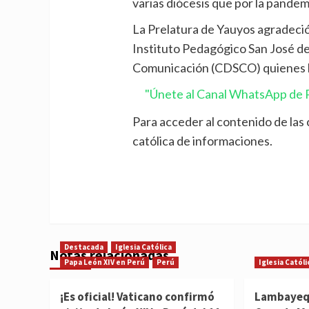
varias diócesis que por la pandem
La Prelatura de Yauyos agradeció 
Instituto Pedagógico San José de
Comunicación (CDSCO) quienes hic
"Únete al Canal WhatsApp de P
Para acceder al contenido de las
católica de informaciones.
Destacada
Iglesia Católica
Notas relacionadas
Papa León XIV en Perú
Perú
Iglesia Católi
¡Es oficial! Vaticano confirmó
Lambayequ