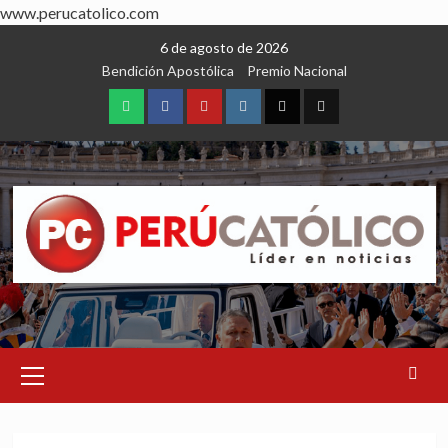
www.perucatolico.com
Skip
6 de agosto de 2026
to
Bendición Apostólica
Premio Nacional
content
WhatsApp
Facebook
Youtube
Instagram
X
TikTok
Primary
Menu