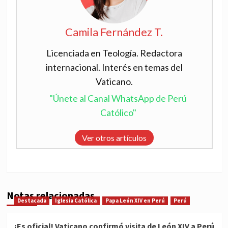
Camila Fernández T.
Licenciada en Teología. Redactora
internacional. Interés en temas del
Vaticano.
"Únete al Canal WhatsApp de Perú
Católico"
Ver otros artículos
Notas relacionadas
Destacada
Iglesia Católica
Papa León XIV en Perú
Perú
¡Es oficial! Vaticano confirmó visita de León XIV a Perú