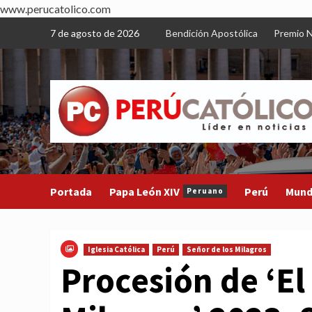
www.perucatolico.com
Skip
7 de agosto de 2026
Bendición Apostólica
Premio N
to
content
Portada
Papa León XIV
Perú
Mun
Peruano
Iglesia Católica
Perú
Señor de los Milagros
Procesión de ‘El