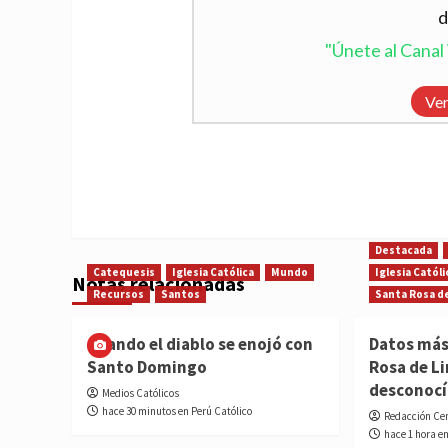
d
"Únete al Cana
Ver
Destacada
Catequesis
Iglesia Católica
Mundo
Iglesia Católi
Notas relacionadas
Recursos
Santos
Santa Rosa d
Cuando el diablo se enojó con
Datos más
Santo Domingo
Rosa de L
desconoc
Medios Católicos
hace 30 minutos en Perú Católico
Redacción Ce
hace 1 hora e