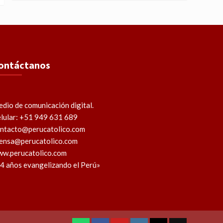
ontáctanos
dio de comunicación digital.
lular: +51 949 631 689
ntacto@perucatolico.com
ensa@perucatolico.com
w.perucatolico.com
4 años evangelizando el Perú»