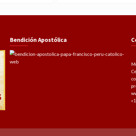
Bendición Apostólica
C
Me
Ce
co
pr
ww
«1