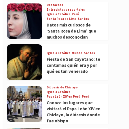
Destacada
Entrevistas y reportajes
Iglesia Católica
Perú
Santa Rosa de Lima
Santos
Datos más curiosos de
‘Santa Rosa de Lima’ que
muchos desconocían
Iglesia Católica
Mundo
Santos
Fiesta de San Cayetano: te
contamos quién era y por
qué es tan venerado
Diócesis de Chiclayo
Iglesia Católica
Papa León XIV en Perú
Perú
Conoce los lugares que
visitará el Papa León XIV en
Chiclayo, la diócesis donde
fue obispo