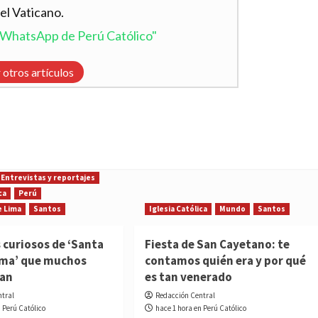
el Vaticano.
l WhatsApp de Perú Católico"
 otros artículos
Entrevistas y reportajes
ca
Perú
e Lima
Santos
Iglesia Católica
Mundo
Santos
 curiosos de ‘Santa
Fiesta de San Cayetano: te
ima’ que muchos
contamos quién era y por qué
ían
es tan venerado
ntral
Redacción Central
n Perú Católico
hace 1 hora en Perú Católico