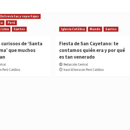
Entrevistas y reportajes
ca
Perú
e Lima
Santos
Iglesia Católica
Mundo
Santos
 curiosos de ‘Santa
Fiesta de San Cayetano: te
ima’ que muchos
contamos quién era y por qué
ían
es tan venerado
ntral
Redacción Central
en Perú Católico
hace 10 horas en Perú Católico