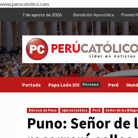
www.perucatolico.com
Skip
7 de agosto de 2026
Bendición Apostólica
Premio N
to
content
Portada
Papa León XIV
Perú
Mun
Peruano
Diócesis de Puno
Iglesia Católica
Perú
Señor de los Milagr
Puno: Señor de l