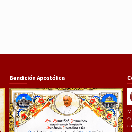
Bendición Apostólica
C
Me
Ce
co