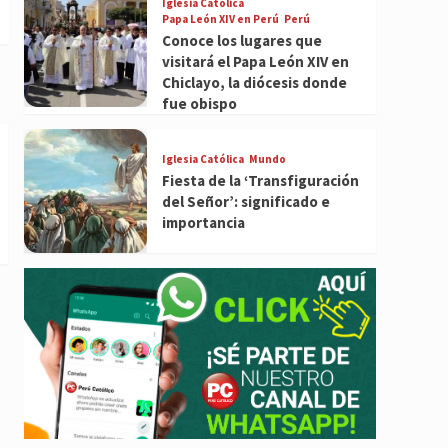
Iglesia Católica
Papa León XIV en Perú
Perú
Conoce los lugares que
visitará el Papa León XIV en
Chiclayo, la diócesis donde
fue obispo
Iglesia Católica
Mundo
Fiesta de la ‘Transfiguración
del Señor’: significado e
importancia