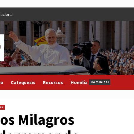
acional
do
Catequesis
Recursos
Homilía
Dominical
os
os Milagros