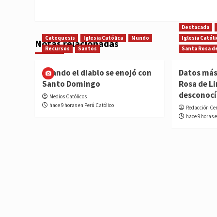
Destacada
Catequesis
Iglesia Católica
Mundo
Iglesia Católi
Notas relacionadas
Recursos
Santos
Santa Rosa d
Cuando el diablo se enojó con
Datos más
Santo Domingo
Rosa de L
desconoc
Medios Católicos
hace 9 horas en Perú Católico
Redacción Ce
hace 9 horas 