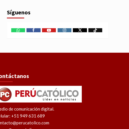
Síguenos
WhatsApp
Facebook
Youtube
Instagram
X
TikTok
ontáctanos
dio de comunicación digital.
lular: +51 949 631 689
ntacto@perucatolico.com