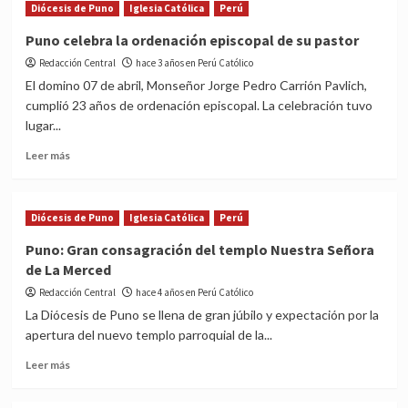
Diócesis de Puno
Iglesia Católica
Perú
Señora
Puno
de
se
Puno celebra la ordenación episcopal de su pastor
la
prepara
Asunción,
Redacción Central
hace 3 años en Perú Católico
para
en
celebrar
El domino 07 de abril, Monseñor Jorge Pedro Carrión Pavlich,
Puno
a
cumplió 23 años de ordenación episcopal. La celebración tuvo
la
lugar...
Virgen
de
Read
Leer más
la
more
Candelaria
about
Puno
Diócesis de Puno
Iglesia Católica
Perú
celebra
la
Puno: Gran consagración del templo Nuestra Señora
ordenación
de La Merced
episcopal
de
Redacción Central
hace 4 años en Perú Católico
su
La Diócesis de Puno se llena de gran júbilo y expectación por la
pastor
apertura del nuevo templo parroquial de la...
Read
Leer más
more
about