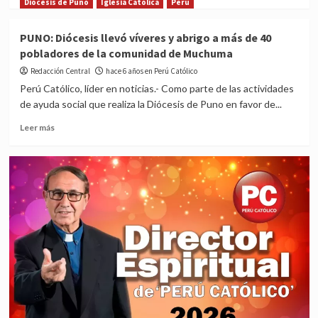
more
Diócesis de Puno
Iglesia Católica
Perú
about
Puno:
PUNO: Diócesis llevó víveres y abrigo a más de 40
Señor
pobladores de la comunidad de Muchuma
de
los
Redacción Central
hace 6 años en Perú Católico
Milagros
Perú Católico, líder en noticias.- Como parte de las actividades
recorrerá
de ayuda social que realiza la Diócesis de Puno en favor de...
calles
derramando
Read
Leer más
bendiciones
more
about
PUNO:
Diócesis
llevó
víveres
y
abrigo
a
más
de
40
pobladores
de