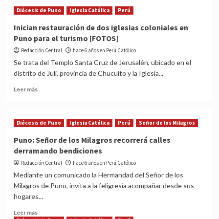
Puno:
Diócesis de Puno
Iglesia Católica
Perú
Gran
consagración
Inician restauración de dos iglesias coloniales en
del
Puno para el turismo [FOTOS]
templo
Nuestra
Redacción Central
hace 6 años en Perú Católico
Señora
Se trata del Templo Santa Cruz de Jerusalén, ubicado en el
de
distrito de Juli, provincia de Chucuito y la Iglesia...
La
Merced
Read
Leer más
more
about
Inician
Diócesis de Puno
Iglesia Católica
Perú
Señor de los Milagros
restauración
de
Puno: Señor de los Milagros recorrerá calles
dos
derramando bendiciones
iglesias
coloniales
Redacción Central
hace 6 años en Perú Católico
en
Mediante un comunicado la Hermandad del Señor de los
Puno
Milagros de Puno, invita a la feligresía acompañar desde sus
para
hogares...
el
turismo
Read
Leer más
[FOTOS]