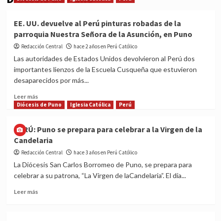
EE. UU. devuelve al Perú pinturas robadas de la
parroquia Nuestra Señora de la Asunción, en Puno
Redacción Central
hace 2 años en Perú Católico
Las autoridades de Estados Unidos devolvieron al Perú dos
importantes lienzos de la Escuela Cusqueña que estuvieron
desaparecidos por más...
Read
Leer más
more
Diócesis de Puno
Iglesia Católica
Perú
about
EE.
PERÚ: Puno se prepara para celebrar a la Virgen de la
UU.
Candelaria
devuelve
al
Redacción Central
hace 3 años en Perú Católico
Perú
La Diócesis San Carlos Borromeo de Puno, se prepara para
pinturas
celebrar a su patrona, “La Virgen de laCandelaria”. El día...
robadas
de
Read
Leer más
la
more
parroquia
about
Nuestra
PERÚ: