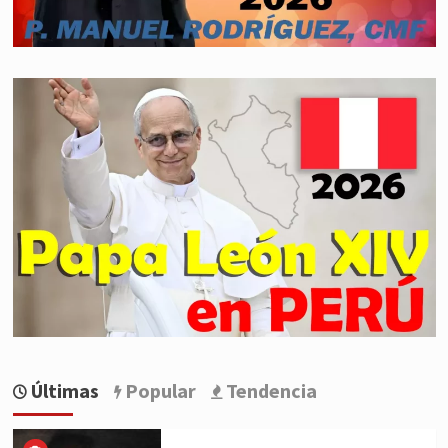
la
comunidad
de
Muchuma
Últimas
Popular
Tendencia