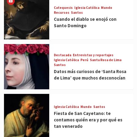
Catequesis
Iglesia Católica
Mundo
Recursos
Santos
Cuando el diablo se enojó con
Santo Domingo
Destacada
Entrevistas y reportajes
Iglesia Católica
Perú
Santa Rosa de Lima
Santos
Datos más curiosos de ‘Santa Rosa
de Lima’ que muchos desconocían
Iglesia Católica
Mundo
Santos
Fiesta de San Cayetano: te
contamos quién era y por qué es
tan venerado