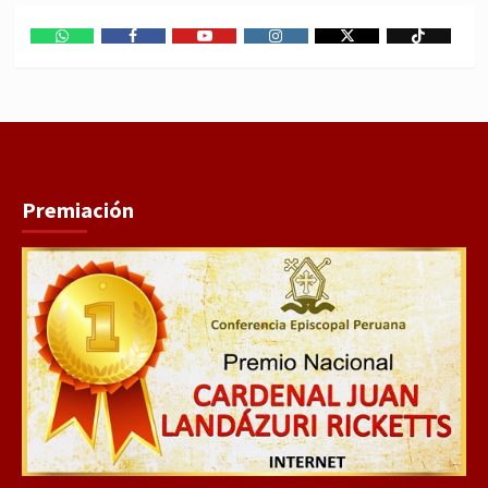
WhatsApp
Facebook
Youtube
Instagram
X
TikTok
Premiación