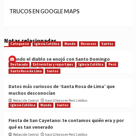
TRUCOS EN GOOGLE MAPS
Notas relacionadas
Catequesis
Iglesia Católica
Mundo
Recursos
Santos
Cuando el diablo se enojó con Santo Domingo
Destacada
Entrevistas y reportajes
Iglesia Católica
Perú
Medios Católicos
hace 11 horas en Perú Católico
Santa Rosa de Lima
Santos
Datos más curiosos de ‘Santa Rosa de Lima’ que
muchos desconocían
Redacción Central
hace 12 horas en Perú Católico
Iglesia Católica
Mundo
Santos
Fiesta de San Cayetano: te contamos quién era y por
qué es tan venerado
Redacción Central
hace 12 horas en Perú Católico