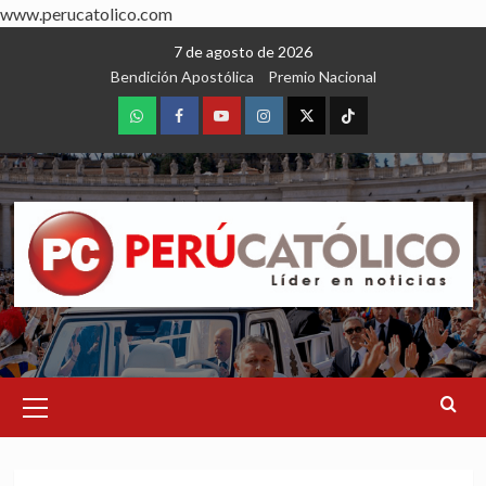
www.perucatolico.com
Skip
7 de agosto de 2026
to
Bendición Apostólica
Premio Nacional
content
WhatsApp
Facebook
Youtube
Instagram
X
TikTok
Primary
Menu