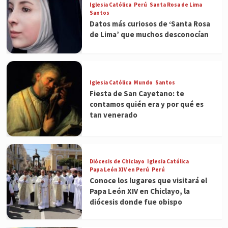
Iglesia Católica
Perú
Santa Rosa de Lima
Santos
Datos más curiosos de ‘Santa Rosa
de Lima’ que muchos desconocían
Iglesia Católica
Mundo
Santos
Fiesta de San Cayetano: te
contamos quién era y por qué es
tan venerado
Diócesis de Chiclayo
Iglesia Católica
Papa León XIV en Perú
Perú
Conoce los lugares que visitará el
Papa León XIV en Chiclayo, la
diócesis donde fue obispo