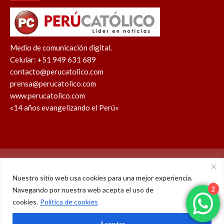
Medio de comunicación digital.
Celular: +51 949 631 689
contacto@perucatolico.com
prensa@perucatolico.com
www.perucatolico.com
«14 años evangelizando el Perú»
Política de cookies
Política de privacidad
Nuestro sitio web usa cookies para una mejor experiencia.
Navegando por nuestra web acepta el uso de
WhatsApp
Facebook
Youtube
Instagram
X
TikTok
cookies.
Política de cookies
2
© Derechos reservados 2026 – Perú Católico | 14 años
Aceptar