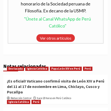
honorario de la Sociedad peruana de
Filosofía. Ex decano de la USMP.
"Únete al Canal WhatsApp de Perú
Católico"
Ver otros artículos
Notas relacionadas
Destacada
Iglesia Católica
Papa León XIV en Perú
Perú
¡Es oficial! Vaticano confirmó visita de León XIV a Perú
del 11 al 17 de noviembre en Lima, Chiclayo, Cusco y
Pucallpa
Redacción Central
hace 20 horas en Perú Católico
Iglesia Católica
Perú