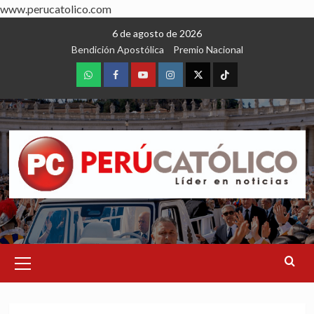
www.perucatolico.com
Skip
6 de agosto de 2026
to
Bendición Apostólica
Premio Nacional
content
WhatsApp
Facebook
Youtube
Instagram
X
TikTok
Primary
Menu