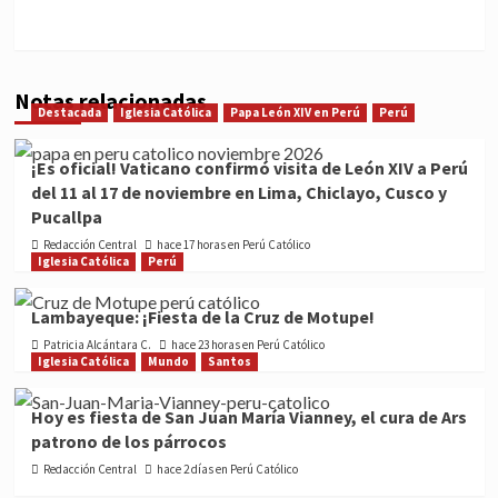
Notas relacionadas
Destacada
Iglesia Católica
Papa León XIV en Perú
Perú
¡Es oficial! Vaticano confirmó visita de León XIV a Perú
del 11 al 17 de noviembre en Lima, Chiclayo, Cusco y
Pucallpa
Redacción Central
hace 17 horas en Perú Católico
Iglesia Católica
Perú
Lambayeque: ¡Fiesta de la Cruz de Motupe!
Patricia Alcántara C.
hace 23 horas en Perú Católico
Iglesia Católica
Mundo
Santos
Hoy es fiesta de San Juan María Vianney, el cura de Ars
patrono de los párrocos
Redacción Central
hace 2 días en Perú Católico