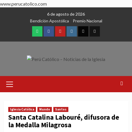
www.perucatolico.com
Skip
6 de agosto de 2026
to
Bendición Apostólica
Premio Nacional
content
WhatsApp
Facebook
Youtube
Instagram
X
TikTok
Primary
Menu
Iglesia Católica
Mundo
Santos
Santa Catalina Labouré, difusora de
la Medalla Milagrosa