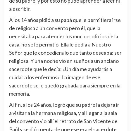
de su padre, y por esto no pudo aprender a leer ni
a escribir.
A los 14 años pidió a su papá que le permitiera irse
de religiosa a un convento pero él, que la
necesitaba para atender los muchos oficios de la
casa, no se lo permitió. Ella le pedía a Nuestro
Señor que le concediera lo que tanto deseaba: ser
religiosa. Y una noche vio en sueños a un anciano
sacerdote que le decía: «Un día me ayudarás a
cuidar a los enfermos». La imagen de ese
sacerdote se le quedó grabada para siempre en la
memoria.
Al fin, a los 24 años, logró que su padre la dejara ir
a visitar a la hermana religiosa, y al llegar a la sala
del convento vio allí el retrato de San Vicente de
Paúl y se dió cuenta de que ese era el sacerdote