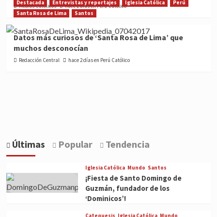
Destacada
Entrevistas y reportajes
Iglesia Católica
Perú
Medios Católicos
hace 2 días en Perú Católico
Santa Rosa de Lima
Santos
Datos más curiosos de ‘Santa Rosa de Lima’ que
muchos desconocían
Redacción Central
hace 2 días en Perú Católico
Últimas
Popular
Tendencia
Iglesia Católica
Mundo
Santos
¡Fiesta de Santo Domingo de
Guzmán, fundador de los
‘Dominicos’!
Catequesis
Iglesia Católica
Mundo