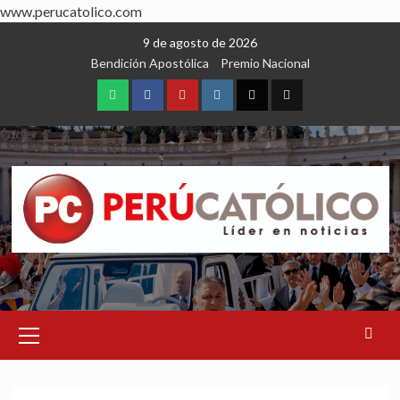
www.perucatolico.com
Skip
9 de agosto de 2026
to
Bendición Apostólica
Premio Nacional
content
WhatsApp
Facebook
Youtube
Instagram
X
TikTok
Primary
Menu