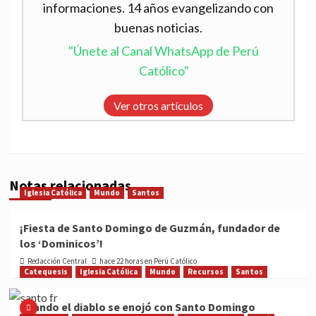
informaciones. 14 años evangelizando con
buenas noticias.
"Únete al Canal WhatsApp de Perú
Católico"
Ver otros artículos
Notas relacionadas
Iglesia Católica
Mundo
Santos
¡Fiesta de Santo Domingo de Guzmán, fundador de
los ‘Dominicos’!
Redacción Central
hace 22 horas en Perú Católico
Catequesis
Iglesia Católica
Mundo
Recursos
Santos
Cuando el diablo se enojó con Santo Domingo