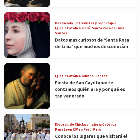
Destacada
Entrevistas y reportajes
Iglesia Católica
Perú
Santa Rosa de Lima
Santos
Datos más curiosos de ‘Santa Rosa
de Lima’ que muchos desconocían
Iglesia Católica
Mundo
Santos
Fiesta de San Cayetano: te
contamos quién era y por qué es
tan venerado
Diócesis de Chiclayo
Iglesia Católica
Papa León XIV en Perú
Perú
Conoce los lugares que visitará el