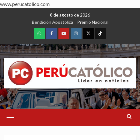
www.perucatolico.com
Skip
8 de agosto de 2026
to
Bendición Apostólica
Premio Nacional
content
WhatsApp
Facebook
Youtube
Instagram
X
TikTok
Primary
Menu