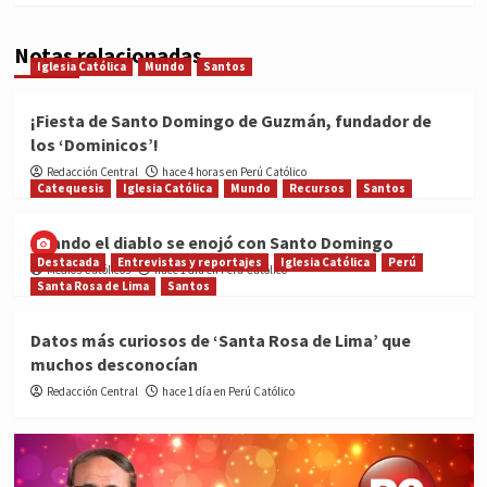
Notas relacionadas
Iglesia Católica
Mundo
Santos
¡Fiesta de Santo Domingo de Guzmán, fundador de
los ‘Dominicos’!
Redacción Central
hace 4 horas en Perú Católico
Catequesis
Iglesia Católica
Mundo
Recursos
Santos
Cuando el diablo se enojó con Santo Domingo
Destacada
Entrevistas y reportajes
Iglesia Católica
Perú
Medios Católicos
hace 1 día en Perú Católico
Santa Rosa de Lima
Santos
Datos más curiosos de ‘Santa Rosa de Lima’ que
muchos desconocían
Redacción Central
hace 1 día en Perú Católico