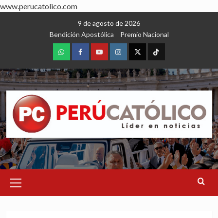
www.perucatolico.com
Skip
9 de agosto de 2026
to
Bendición Apostólica
Premio Nacional
content
WhatsApp
Facebook
Youtube
Instagram
X
TikTok
Primary
Menu