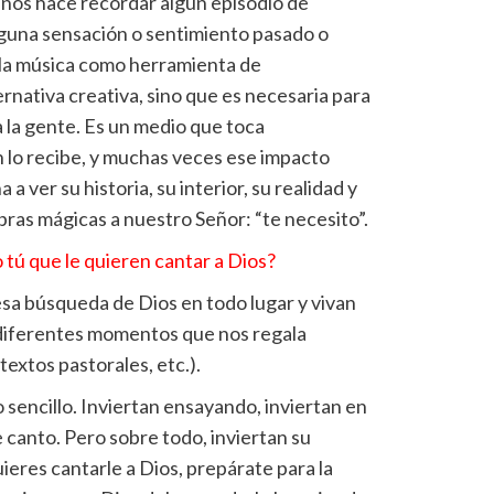
e nos hace recordar algún episodio de
alguna sensación o sentimiento pasado o
 la música como herramienta de
ernativa creativa, sino que es necesaria para
a la gente. Es un medio que toca
 lo recibe, y muchas veces ese impacto
a ver su historia, su interior, su realidad y
abras mágicas a nuestro Señor: “te necesito”.
o tú que le quieren cantar a Dios?
esa búsqueda de Dios en todo lugar y vivan
s diferentes momentos que nos regala
textos pastorales, etc.).
 sencillo. Inviertan ensayando, inviertan en
 canto. Pero sobre todo, inviertan su
uieres cantarle a Dios, prepárate para la