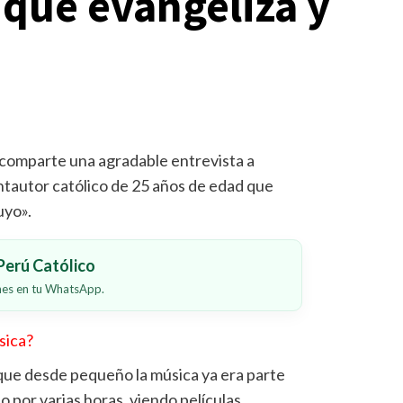
 que evangeliza y
 comparte una agradable entrevista a
antautor católico de 25 años de edad que
uyo».
erú Católico
ones en tu WhatsApp.
sica?
ue desde pequeño la música ya era parte
o por varias horas, viendo películas