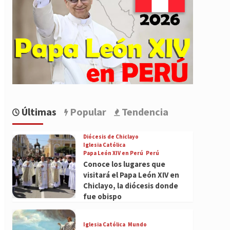
Últimas
Popular
Tendencia
Diócesis de Chiclayo
Iglesia Católica
Papa León XIV en Perú
Perú
Conoce los lugares que
visitará el Papa León XIV en
Chiclayo, la diócesis donde
fue obispo
Iglesia Católica
Mundo