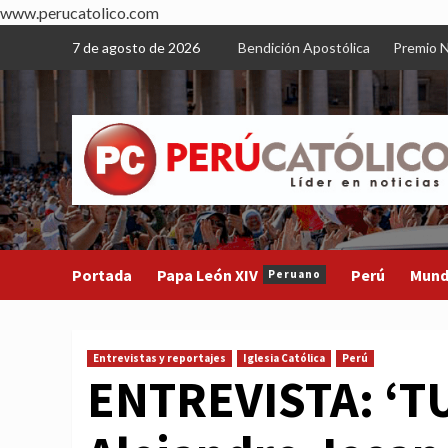
www.perucatolico.com
Skip
7 de agosto de 2026
Bendición Apostólica
Premio N
to
content
Portada
Papa León XIV
Perú
Mun
Peruano
Entrevistas y reportajes
Iglesia Católica
Perú
ENTREVISTA: ‘TU