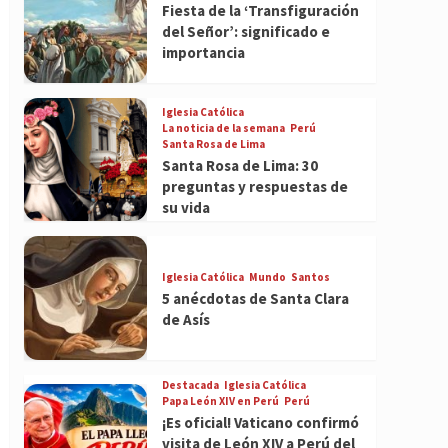
Fiesta de la ‘Transfiguración
del Señor’: significado e
importancia
Iglesia Católica
La noticia de la semana
Perú
Santa Rosa de Lima
Santa Rosa de Lima: 30
preguntas y respuestas de
su vida
Iglesia Católica
Mundo
Santos
5 anécdotas de Santa Clara
de Asís
Destacada
Iglesia Católica
Papa León XIV en Perú
Perú
¡Es oficial! Vaticano confirmó
visita de León XIV a Perú del