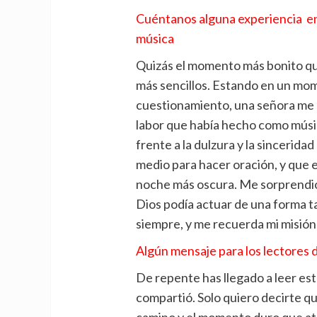
Cuéntanos alguna experiencia en 
música
Quizás el momento más bonito que
más sencillos. Estando en un mom
cuestionamiento, una señora me 
labor que había hecho como músic
frente a la dulzura y la sincerid
medio para hacer oración, y que en
noche más oscura. Me sorprendió
Dios podía actuar de una forma ta
siempre, y me recuerda mi misión
Algún mensaje para los lectores 
De repente has llegado a leer est
compartió. Solo quiero decirte qu
camino y el momento duro que at