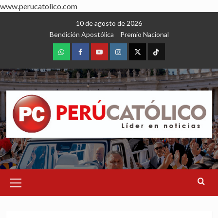
www.perucatolico.com
Skip
10 de agosto de 2026
to
Bendición Apostólica
Premio Nacional
content
WhatsApp
Facebook
Youtube
Instagram
X
TikTok
Primary
Menu