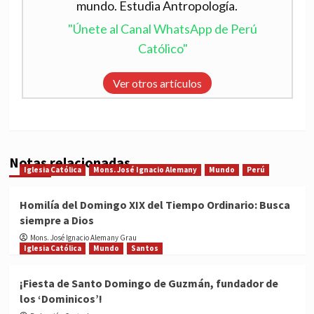
mundo. Estudia Antropología.
"Únete al Canal WhatsApp de Perú
Católico"
Ver otros artículos
Notas relacionadas
Iglesia Católica
Mons. José Ignacio Alemany
Mundo
Perú
Homilía del Domingo XIX del Tiempo Ordinario: Busca
siempre a Dios
Mons. José Ignacio Alemany Grau
Iglesia Católica
Mundo
Santos
¡Fiesta de Santo Domingo de Guzmán, fundador de
los ‘Dominicos’!