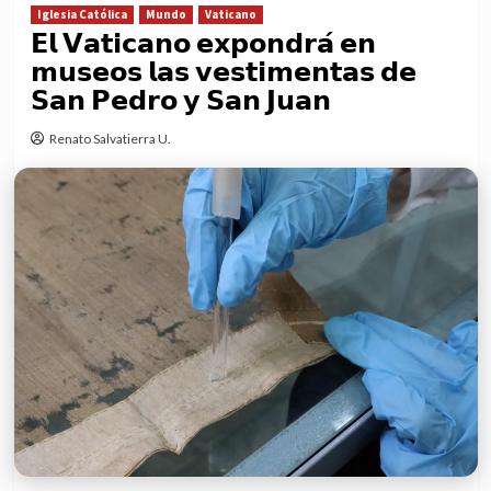
Iglesia Católica
Mundo
Vaticano
𝗘𝗹 𝗩𝗮𝘁𝗶𝗰𝗮𝗻𝗼 𝗲𝘅𝗽𝗼𝗻𝗱𝗿𝗮́ 𝗲𝗻
𝗺𝘂𝘀𝗲𝗼𝘀 𝗹𝗮𝘀 𝘃𝗲𝘀𝘁𝗶𝗺𝗲𝗻𝘁𝗮𝘀 𝗱𝗲
𝗦𝗮𝗻 𝗣𝗲𝗱𝗿𝗼 𝘆 𝗦𝗮𝗻 𝗝𝘂𝗮𝗻
Renato Salvatierra U.