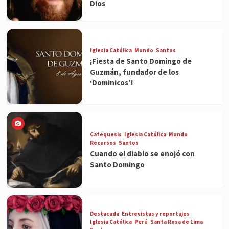
Dios
Iglesia Católica
Mundo
Santos
¡Fiesta de Santo Domingo de
Guzmán, fundador de los
‘Dominicos’!
Catequesis
Iglesia Católica
Mundo
Recursos
Santos
Cuando el diablo se enojó con
Santo Domingo
Destacada
Entrevistas y reportajes
Iglesia Católica
Perú
Santa Rosa de Lima