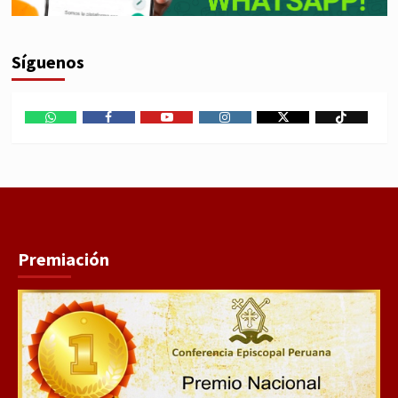
Síguenos
WhatsApp
Facebook
Youtube
Instagram
X
TikTok
Premiación