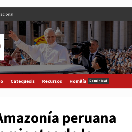
acional
do
Catequesis
Recursos
Homilía
Dominical
a Amazonía peruana