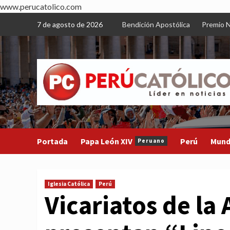
www.perucatolico.com
Skip
7 de agosto de 2026
Bendición Apostólica
Premio N
to
content
Portada
Papa León XIV
Perú
Mun
Peruano
Iglesia Católica
Perú
Vicariatos de l