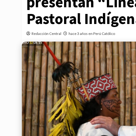
presentan “Line
Pastoral Indíge
Redacción Central
hace 3 años en Perú Católico